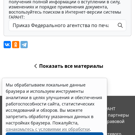
получения полной информации о вступлении в силу,
изменениях и порядке применения документа,
воспользуйтесь поиском в Интернет-версии системы
ГАРАНТ:
Показать все материалы
Мы обрабатываем локальные данные
браузера и используем инструменты
аналитики в целях улучшения и обеспечения
работоспособности сайта, статистических
© ООО "НПП "ГАРАНТ-СЕРВИС", 2026. Система ГАРАНТ
исследований и обзоров. Вы можете
выпускается с 1990 года. Компания "Гарант" и ее партнеры
запретить обработку указанных данных в
являются участниками Российской ассоциации правовой
настройках браузера. Пожалуйста,
информации ГАРАНТ.
ознакомьтесь с условиями их обработки
.
Портал ГАРАНТ.РУ зарегистрирован в качестве сетевого