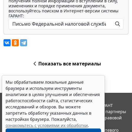
получения полной информации о вступлении в силу,
изменениях и порядке применения документа,
воспользуйтесь поиском в Интернет-версии системы
ГАРАНТ:
Показать все материалы
Мы обрабатываем локальные данные
браузера и используем инструменты
аналитики в целях улучшения и обеспечения
работоспособности сайта, статистических
© ООО "НПП "ГАРАНТ-СЕРВИС", 2026. Система ГАРАНТ
исследований и обзоров. Вы можете
выпускается с 1990 года. Компания "Гарант" и ее партнеры
запретить обработку указанных данных в
являются участниками Российской ассоциации правовой
настройках браузера. Пожалуйста,
информации ГАРАНТ.
ознакомьтесь с условиями их обработки
.
Портал ГАРАНТ.РУ зарегистрирован в качестве сетевого