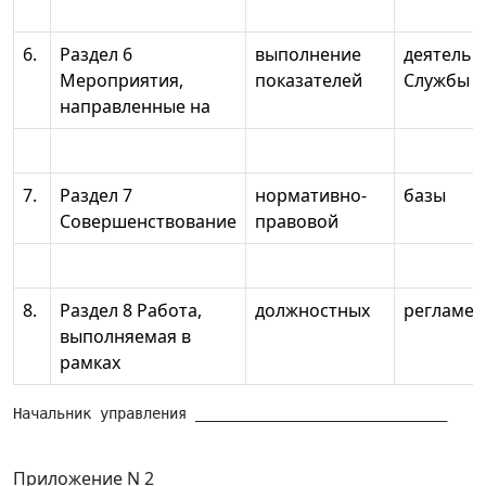
6.
Раздел 6
выполнение
деятельн
Мероприятия,
показателей
Службы
направленные на
7.
Раздел 7
нормативно-
базы
Совершенствование
правовой
8.
Раздел 8 Работа,
должностных
регламен
выполняемая в
рамках
Начальник управления _____________________________     
Приложение N 2