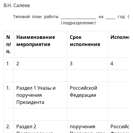
В.Н. Салеев
    Типовой план работы _______________ на ____ год (__
N
Наименование
Срок
Исполни
п/
мероприятия
исполнения
п.
1
2
3
4
1.
Раздел 1 Указы и
Российской
поручения
Федерации
Президента
2.
Раздел 2
поручения
Российск