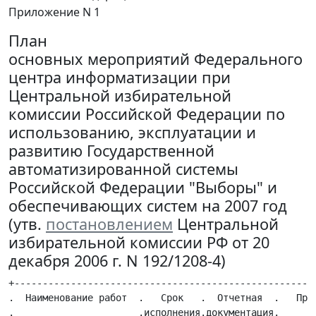
Приложение N 1
План
основных мероприятий Федерального
центра информатизации при
Центральной избирательной
комиссии Российской Федерации по
использованию, эксплуатации и
развитию Государственной
автоматизированной системы
Российской Федерации "Выборы" и
обеспечивающих систем на 2007 год
(утв.
постановлением
Центральной
избирательной комиссии РФ от 20
декабря 2006 г. N 192/1208-4)
+-----------------------------------------------------------------------+
.  Наименование работ  .   Срок   .  Отчетная  .   Принимают участие    .
.                      .исполнения.документация.                        .
+----------------------+----------+------------+------------------------.
.          1           .    2     .     3      .           4            .
+-----------------------------------------------------------------------.
.  1. Использование ГАС "Выборы" при подготовке и проведении выборов,   .
.   референдумов, а также при решении задач, не связанных с выборами    .
+-----------------------------------------------------------------------.
. 1.1 Использование ГАС "Выборы" в ходе подготовки и проведения выборов .
.    депутатов Государственной Думы Федерального Собрания Российской    .
.                        Федерации пятого созыва                        .
+-----------------------------------------------------------------------.
.1.1.1.      Разработка. Январь - .Утвержденные.Управления Аппарата  ЦИК.
.нормативных          и.  ноябрь  . документы  .России,    избирательные.
.организационно-методи-.          .            .комиссии       субъектов.
.ческих  документов  по.          .            .Российской     Федерации.
.вопросам    применения.          .            .(далее - ИКСРФ)         .
.ГАС "Выборы"  в   ходе.          .            .                        .
.подготовки           и.          .            .                        .
.проведения     выборов.          .            .                        .
.депутатов             .          .            .                        .
.Государственной   Думы.          .            .                        .
.Федерального  Собрания.          .            .                        .
.Российской Федерации  .          .            .                        .
+----------------------+----------+------------+------------------------.
.1.1.2.     Организация. Январь - .  Отчеты,   .ИКСРФ, сервисные  центры.
.бесперебойного        . декабрь  .   анализ   .ГАС            "Выборы",.
.функционирования      .          .   работы   .организации-разработчики.
.программно-технических.          . сервисных  .                        .
.средств     комплексов.          .  центров   .                        .
.средств  автоматизации.          .            .                        .
.(КСА) ГАС  "Выборы"  в.          .            .                        .
.период   подготовки  и.          .            .                        .
.проведения федеральных.          .            .                        .
.выборов               .          .            .                        .
+----------------------+----------+------------+------------------------.
.1.1.3.     Организация. Август - .   Отчет    .Управления Аппарата  ЦИК.
.информационной       и. декабрь  .            .России,                 .
.технической  поддержки.          .            .организации-исполнители .
.сайтов ЦИК  России   и.          .            .                        .
.ИКСРФ,                .          .            .                        .
.программно-техническо-.          .            .                        .
.го           комплекса.          .            .                        .
."Мобильный портал"   в.          .            .                        .
.период  подготовки   и.          .            .                        .
.проведения федеральных.          .            .                        .
.выборов               .          .            .                        .
+----------------------+----------+------------+------------------------.
.1.1.4.     Организация. Январь - .   Отчеты   .Управления Аппарата  ЦИК.
.работы              по. декабрь  .            .России,           ИКСРФ,.
.использованию      ГАС.          .            .организации-исполнители .
."Выборы"           для.          .            .                        .
.определения     границ.          .            .                        .
.частей      территорий.          .            .                        .
.субъектов   Российской.          .            .                        .
.Федерации,     которым.          .            .                        .
.могут         (должны).          .            .                        .
.соответствовать       .          .            .                        .
.региональные    группы.          .            .                        .
.кандидатов в депутаты,.          .            .                        .
.уточнения      списков.          .            .                        .
.избирателей,  проверки.          .            .                        .
.подписных      листов,.          .            .                        .
.оперативного          .          .            .                        .
.подведения      итогов.          .            .                        .
.голосования,          .          .            .                        .
.распределения         .          .            .                        .
.депутатских  мандатов,.          .            .                        .
.контроля избирательных.          .            .                        .
.фондов, а также других.          .            .                        .
.задач    решаемых    с.          .            .                        .
.использованием        .          .            .                        .
.комплексов     средств.          .            .                        .
.автоматизации         .          .            .                        .
+----------------------+----------+------------+------------------------.
.1.1.5.    Согласование.Май - июнь. Концепция, .Члены    ЦИК     России,.
.Концепции             .          . Перечень и .Управления Аппарата  ЦИК.
.функционирования      .          .   формы    .России,           ИКСРФ,.
.Федерального          .          . документов .организации-исполнители .
.информационного центра.          .            .                        .
.(ФЦИ)   ЦИК    России,.          .            .                        .
.перечня    и      форм.          .            .                        .
.документов,           .          .            .                        .
.формируемых        ГАС.          .            .                        .
."Выборы"           для.          .            .                        .
.обеспечения его работы.          .            .                        .
.в период подготовки  и.          .            .                        .
.проведения федеральных.          .            .                        .
.выборов               .          .            .                        .
+----------------------+----------+------------+------------------------.
.1.1.6.     Обеспечение. Август - .   Отчет    .Члены     ЦИК    России,.
.функционирования   КСА. декабрь  .            .Управления  Аппарата ЦИК.
.ЦИК России для  работы.          .            .России,                 .
.ФИЦ      в      период.          .            .организации-исполнители .
.подготовки           и.          .            .                        .
.проведения федеральных.          .            .                        .
.выборов               .          .            .                        .
+----------------------+----------+------------+------------------------.
.1.1.7.   Подготовка  и.  Май -   .   Отчеты   .Члены     ЦИК    России,.
.проведение            .  август  .            .Управления Аппара