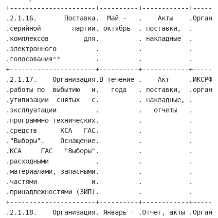
**
         .          .            .                        .
+----------------------+----------+------------+------------------------.
.2.1.17.    Организация.В течение .    Акт     .ИКСРФ,                  .
.работы по  выбытию   и.   года   . поставки,  .организации-исполнители .
.утилизации  снятых   с.          . накладные, .                        .
.эксплуатации          .          .   отчеты   .                        .
.программно-технических.          .            .                        .
.средств      КСА   ГАС.          .            .                        .
."Выборы".    Оснащение.          .            .                        .
.КСА     ГАС   "Выборы".          .            .                        .
.расходными            .          .            .                        .
.материалами, запасными.          .            .                        .
.частями              и.          .            .                        .
.принадлежностями (ЗИП).          .            .                        .
+----------------------+----------+------------+------------------------.
.2.1.18.    Организация. Январь - .Отчет, акты .Организации-исполнители .
.работ по сопровождению. декабрь  .            .                        .
.ПТС       электронного.          .            .                        .
.Архива ЦИК России     .          .            .                        .
+-----------------------------------------------------------------------.
.  2.2. Эксплуатация программно-технических средств подсистемы связи и  .
. передачи данных и подсистемы обеспечения информационной безопасности  .
.                             ГАС "Выборы"                              .
+-----------------------------------------------------------------------.
.2.2.1.     Организация.В течение .Отчеты, акты.ИКСРФ,                  .
.работ   (услуг)     по.   года   .            .сервисные центры        .
.сервисному            .          .            .                        .
.обслуживанию ПТС  ПСПД.          .            .                        .
.региональных          .          .            .                        .
.фрагментов         ГАС.          .            .                        .
."Выборы", в том  числе.          .            .                        .
.выполнение ремонтов ТС.          .            .                        .
+----------------------+----------+------------+------------------------.
.2.2.2.          Аренда.В течение .Отчеты, акты.ИКСРФ,                  .
.магистральных        и.   года   .            .организации-исполнители .
.космических    каналов.          .            .                        .
.связи для  обеспечения.          .            .                        .
.функционирования  ПСПД.          .            .                        .
.ГАС     "Выборы"     и.          .            .                        .
.организация         их.          .            .                        .
.мониторинга           .          .            .                        .
+----------------------+----------+------------+------------------------.
.2.2.3.     Организация.В течение .Отчеты, акты.ИКСРФ,                  .
.работ     (услуг)   по.   года   .            .организации-исполнители .
.сервисному            .          .            .                        .
.обслуживанию    земных.          .            .                        .
.станций    спутниковой.          .            .                        .
.связи,                .          .            .                        .
.волоконно-оптических  .          .            .                        .
.линий  связи   и   ПТС.          .            .                        .
.электронной почты     .          .            .                        .
+----------------------+----------+------------+------------------------.
.2.2.4.     Обеспечение.В течение .    акт     .Организация-исполнитель .
.непрерывного          .   года   .            .                        .
.подключения  Интернет-.          .            .                        .
.комплекса ЦИК России к.          .            .                        .
.международной     сети.          .            .                        .
.Интернет              .          .            .                        .
+----------------------+----------+------------+------------------------.
.2.2.5.  Организация  и.В течение .   Отчет    .ИКСРФ,                  .
.обеспечение   передачи.   года   .            .организации-исполнители .
.данных   по    каналам.          .            .                        .
.связи   ГАС   "Выборы".          .            .                        .
.между КСА ЦИК и  ИКСРФ.          .            .                        .
.с       использованием.          .            .                        .
.средств криптозащиты  .          .            .                        .
+----------------------+----------+------------+------------------------.
.2.2.6.      Реализация. Январь - .    Акты    .ИКСРФ,                  .
.технического   проекта. декабрь  .            .организации-исполнители .
.развития    подсистемы.          .            .                        .
.обеспечения           .          .            .                        .
.информационной        .          .            .                        .
.безопасности       ГАС.          .            .                        .
."Выборы"              .          .            .                        .
+----------------------+----------+------------+------------------------.
.2.2.7.     Организация. Январь - .Сертификаты .Организации-исполнители .
.сертификации          .   июнь   .            .                        .
.технических          и.          .            .                        .
.программных    средств.          .            .                        .
.ГАС "Выборы" и системы.          .            .                        .
.в целом               .          .            .                        .
+----------------------+----------+------------+------------------------.
.2.2.8.     Организация. Январь - .    Акты    .Организации-исполнители .
.работ   по   внедрению.  август  .            .                        .
.программно-аппаратного.          .            .                        .
.комплекса             .          .            .                        .
.биометрической        .          .            .                        .
.идентификации         .          .            .                        .
.пользователей       на.          .            .                        .
.автоматизированных    .          .            .                        .
.рабочих местах КСА ЦИК.          .            .                        .
.России, обрабатывающих.          .            .                        .
.конфиденциальную      .          .            .                      