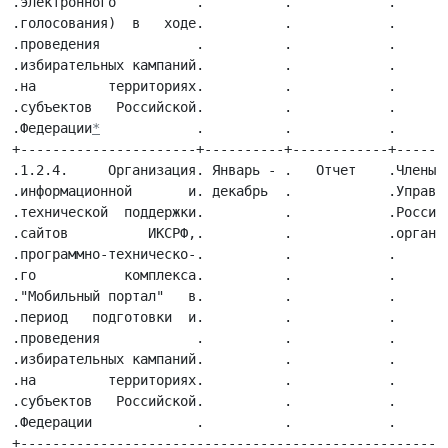
*
            .          .            .                        .
+----------------------+----------+------------+------------------------.
.1.2.4.     Организация. Январь - .   Отчет    .Члены     ЦИК    России,.
.информационной       и. декабрь  .            .Управления  Аппарата ЦИК.
.технической  поддержки.          .            .России,                 .
.сайтов          ИКСРФ,.          .            .организации-исполнители .
.программно-техническо-.          .            .                        .
.го           комплекса.          .            .                        .
."Мобильный портал"   в.          .            .                        .
.период   подготовки  и.          .            .                        .
.проведения            .          .            .                        .
.избирательных кампаний.          .            .                        .
.на         территориях.          .            .                        .
.субъектов   Российской.          .            .                        .
.Федерации             .          .            .                        .
+-----------------------------------------------------------------------.
.   1.3 Использование ГАС "Выборы" при решении задач, не связанных с    .
.                               выборами                                .
+-----------------------------------------------------------------------.
.1.3.1.     Обеспечение.В течение .   Отчеты   .Контрольное   управление.
.использования      ГАС.   года   .            .аппарата   ЦИК   России,.
."Выборы" для  контроля.          .            .ИКСРФ,                  .
.за   формированием   и.          .            .организации-исполнители .
.расходованием  средств.          .            .                        .
.политических партий, в.          .            .                        .
.том              числе.          .            .                        .
.информационными       .          .            .                        .
.технологиями ПРИУР ГАС.          .            .                        .
."Выборы"              .          .            .                        .
+----------------------+----------+------------+------------------------.
.1.3.2.     Организация.В течение .   Отчеты   .ИКСРФ                   .
.использования         .   года   .            .                        .
.информационных        .          .            .                        .
.ресурсов ГАС  "Выборы".          .            .                        .
.для       формирования.          .            .                        .
.списков  кандидатов  в.          .            .                        .
.присяжные   заседатели.          .            .                        .
.судов                 .          .            .                        .
+----------------------+----------+------------+------------------------.
.1.3.3.     Обеспечение.В течение .  Справки,  .Члены     ЦИК    России,.
.использования Регистра.   года   .   отчеты   .Управление              .
.избирателей,          .          .            .автоматизированных      .
.участников референдума.          .            .технологий, обработки  и.
.ГАС    "Выборы"    для.          .            .анализа       информации.
.решения               .          .            .Аппарата ЦИК России     .
.государственных задач,.          .            .                        .
.не     связанных     с.          .            .                        .
.выборами   (по запросу.          .            .                        .
.государственных       .          .            .                        .
.органов исполнительной.          .            .                        .
.власти и по  отдельным.          .            .                        .
.решениям ЦИК России)  .          .            .                        .
+----------------------+----------+------------+------------------------.
.1.3.4.  Предоставление.В течение .  Справки,  .ИКСРФ                   .
.государственным       .   года   .   отчеты   .                        .
.органам информации  из.          .            .                        .
.баз     данных     ГАС.          .            .                        .
."Выборы"             в.          .            .                        .
.соответствии         с.          .            .                        .
.заключенными       ЦИК.          .            .                        .
.России соглашениями   .          .            .                        .
+-----------------------------------------------------------------------.
.         2. Эксплуатация ГАС "Выборы" и обеспечивающих систем          .
+-----------------------------------------------------------------------.
.   2.1. Эксплуатация программно-технических средств КСА ГАС "Выборы"   .
+-----------------------------------------------------------------------.
.2.1.1.     Организация.В течение .Отчеты, акты.ИКСРФ,         сервисные.
.работ    (услуг)    по.   года   .            .центры                  .
.сервисному            .          .            .                        .
.обслуживанию          .          .            .                        .
.программно-технических.          .            .                        .
.средств     комплексов.          .            .                        .
.средств  автоматизации.          .            .                        .
.(ПТС КСА) ИКСРФ, в том.          .            .                        .
.числе       выполнение.          .            .                        .
.ремонтов   технических.          .            .                        .
.средств (ТС)          .          .            .                        .
+----------------------+----------+------------+------------------------.
.2.1.2.     Организация.В течение .Отчет, акты .Организации-исполнители .
.работ    (услуг)    по.   года   .            .                        .
.сервисному            .          .            .                        .
.обслуживанию ПТС   КСА.          .            .                        .
.ЦИК России и подсистем.          .            .                        .
.Интеллектуальной      .          .            .                        .
.информационной системы.          .            .                        .
.(ИИС)    здания    ЦИК.          .            .                        .
.России,   в  том числе.          .            .                        .
.выполнение ремонтов ТС.          .            .                        .
+----------------------+----------+------------+------------------------.
.2.1.3.     Организация.В течение .Отчеты, акты.ИКСРФ,                  .
.работ по сопровождению.   года   .            .организации-исполнители .
.специального          .          .            .                        .
.программного          .          .            .                        .
.обеспечения   (СПО)  и.          .            .                        .
.общего    программного.          .            .                       