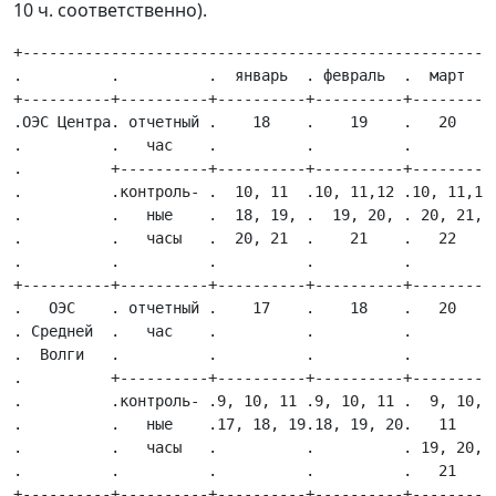
10 ч. соответственно).
+------------------------------------------------------------------------------------------------------------------------------------------------------------+
.          .          .  январь  . февраль  .  март   .  апрель   .   май    .   июнь    .   июль    .  август   . сентябрь  . октябрь .  ноябрь  . декабрь  .
+----------+----------+----------+----------+---------+-----------+----------+-----------+-----------+-----------+-----------+---------+----------+----------.
.ОЭС Центра. отчетный .    18    .    19    .   20    .    11     .    11    .    11     .    11     .    11     .    21     .   20    .    18    .    18    .
.          .   час    .          .          .         .           .          .           .           .           .           .         .          .          .
.          +----------+----------+----------+---------+-----------+----------+-----------+-----------+-----------+-----------+---------+----------+----------.
.          .контроль- .  10, 11  .10, 11,12 .10, 11,12.10, 11, 12,. 10, 11,  .10, 11, 12,.10, 11, 12,.10, 11, 12,.  10, 11   . 10, 11, .  10, 11  .  10, 11  .
.          .   ные    .  18, 19, .  19, 20, . 20, 21, .    13     .12, 13, 14.  13, 14   .  13, 14   .  13, 14   .  21, 22   .   12    .  17, 18, .  17, 18, .
.          .   часы   .  20, 21  .    21    .   22    .    22     .          .           .           .           .           . 19, 20, .  19, 20  .  19, 20  .
.          .          .          .          .         .           .          .           .           .           .           .   21    .          .          .
+----------+----------+----------+----------+---------+-----------+----------+-----------+-----------+-----------+-----------+---------+----------+----------.
.   ОЭС    . отчетный .    17    .    18    .   20    .     9     .    9     .     9     .     9     .    21     .    20     .   19    .    17    .    17    .
. Средней  .   час    .          .          .         .           .          .           .           .           .           .         .          .          .
.  Волги   .          .          .          .         .           .          .           .           .           .           .         .          .          .
.          +----------+----------+----------+---------+-----------+----------+-----------+-----------+-----------+-----------+---------+----------+----------.
.          .контроль- .9, 10, 11 .9, 10, 11 .  9, 10, .9, 10, 11, .9, 10, 11,. 9, 10, 11 .9, 10, 11, . 9, 10, 11 .   9, 10   .9, 10, 11.  9, 10   .  9, 10   .
.          .   ные    .17, 18, 19.18, 19, 20.   11    .    12     .    12    .           .    12     .20, 21, 22 .  20, 21   . 18, 19, .  16, 17, .  16, 17, .
.          .   часы   .          .          . 19, 20, .    21     .          .           .           .           .           .   20    .  18, 19  .  18, 19  .
.          .          .          .          .   21    .           .          .           .           .           .           .         .          .          .
+----------+----------+----------+----------+---------+-----------+----------+-----------+-----------+-----------+-----------+---------+----------+----------.
.ОЭС Урала . отчетный .    17    .    8     .    8    .     9     .    9     .     9     .     9     .     9     .     9     .    8    .    17    .    17    .
.          .   час    .          .          .         .           .          .           .           .        