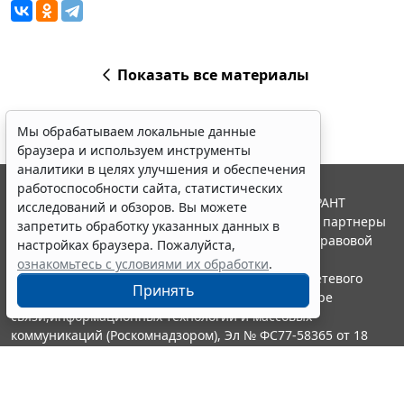
Показать все материалы
Мы обрабатываем локальные данные
браузера и используем инструменты
аналитики в целях улучшения и обеспечения
работоспособности сайта, статистических
© ООО "НПП "ГАРАНТ-СЕРВИС", 2026. Система ГАРАНТ
исследований и обзоров. Вы можете
выпускается с 1990 года. Компания "Гарант" и ее партнеры
запретить обработку указанных данных в
являются участниками Российской ассоциации правовой
настройках браузера. Пожалуйста,
информации ГАРАНТ.
ознакомьтесь с условиями их обработки
.
Портал ГАРАНТ.РУ зарегистрирован в качестве сетевого
Принять
издания Федеральной службой по надзору в сфере
связи,информационных технологий и массовых
коммуникаций (Роскомнадзором), Эл № ФС77-58365 от 18
июня 2014 года.
16+