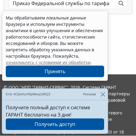
Мы обрабатываем локальные данные
браузера и используем инструменты
аналитики в целях улучшения и обеспечения
работоспособности сайта, статистических
исследований и обзоров. Вы можете
Показать все материалы
запретить обработку указанных данных в
настройках браузера. Пожалуйста,
ознакомьтесь с условиями их обработки
.
Принять
© ООО "НПП "ГАРАНТ-СЕРВИС", 2026. Система ГАРАНТ
выпускается с 1990 года. Компания "Гарант" и ее партнеры
Erid: 4CQwVszH9pWwojUA9Q3
Реклама
являются участниками Российской ассоциации правовой
информации ГАРАНТ.
Получите полный доступ к системе
Портал ГАРАНТ.РУ зарегистрирован в качестве сетевого
ГАРАНТ бесплатно на 3 дня!
издания Федеральной службой по надзору в сфере
Получить доступ
связи,информационных технологий и массовых
коммуникаций (Роскомнадзором), Эл № ФС77-58365 от 18