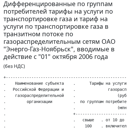
Дифференцированные по группам
потребителей тарифы на услуги по
транспортировке газа и тариф на
услуги по транспортировке газа в
транзитном потоке по
газораспределительным сетям ОАО
"Энерго-Газ-Ноябрьск", вводимые в
действие с "01" октября 2006 года
(без НДС)
+------------------------------------------------------
.    Наименование субъекта    .      Тарифы на услуги п
.   Российской Федерации и    .              газораспре
.    газораспределительной    .                  (руб./
.         организации         .  по группам потребителе
.                             .                  (млн. 
.                             +------------------------
.                             .   свыше   . от 10 до 10
.                             .    100    . включительн