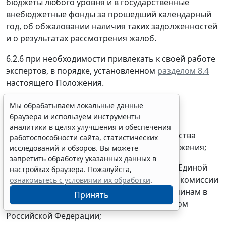
бюджеты любого уровня и в государственные
внебюджетные фонды за прошедший календарный
год, об обжаловании наличия таких задолженностей
и о результатах рассмотрения жалоб.
6.2.6 при необходимости привлекать к своей работе
экспертов, в порядке, установленном
разделом 8.4
настоящего Положения.
6.3. Члены Единой комиссии обязаны:
Мы обрабатываем локальные данные
браузера и используем инструменты
6.3.1. знать и руководствоваться в своей
аналитики в целях улучшения и обеспечения
деятельности требованиями законодательства
работоспособности сайта, статистических
Российской Федерации и настоящего Положения;
исследований и обзоров. Вы можете
запретить обработку указанных данных в
6.3.2. лично присутствовать на заседаниях Единой
настройках браузера. Пожалуйста,
комиссии, отсутствие на заседании Единой комиссии
ознакомьтесь с условиями их обработки
.
допускается только по уважительным причинам в
Принять
соответствии с трудовым законодательством
Российской Федерации;