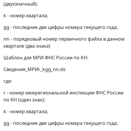
(двухзначный);
k - номер квартала;
gg - последние две цифры номера текущего года;
nn - порядковый номер первичного файла в данном
квартале (два знака)
Шаблон для МРИ ФНС России по КН:
Cвeдeния_MPИr_kgg_nn.xls
где:
r - номер межрегиональной инспекции ФНС России
по КН (один знак);
k - номер квартала;
gg - последние две цифры номера текущего года;