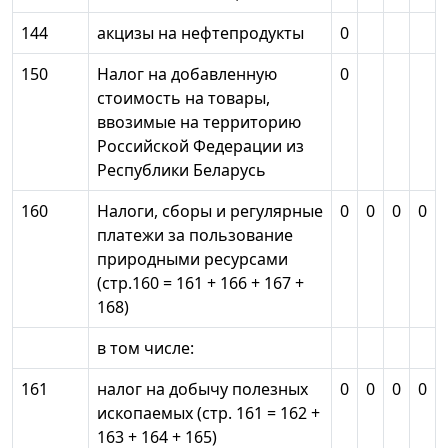
144
акцизы на нефтепродукты
0
150
Налог на добавленную
0
стоимость на товары,
ввозимые на территорию
Российской Федерации из
Республики Беларусь
160
Налоги, сборы и регулярные
0
0
0
0
платежи за пользование
природными ресурсами
(стр.160 = 161 + 166 + 167 +
168)
в том числе:
161
налог на добычу полезных
0
0
0
0
ископаемых (стр. 161 = 162 +
163 + 164 + 165)