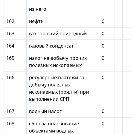
из него:
162
нефть
0
163
газ горючий природный
0
164
газовый конденсат
0
165
налог на добычу прочих
0
полезных ископаемых
166
регулярные платежи за
0
добычу полезных
ископаемых (роялти) при
выполнении СРП
167
водный налог
0
168
сбор за пользование
0
объектами водных