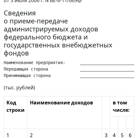
от 3 июля 2006 г. N ВЕ-6-11/669@
Сведения
о приеме-передаче
администрируемых доходов
федерального бюджета и
государственных внебюджетных
фондов
Наименование предприятия:      ________________________
Передающая сторона             ________________________
(тыс. рублей)
Код
Наименование доходов
в том
строки
числе:
1
2
3
4
5
6