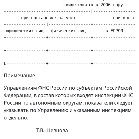
.                       свидетельств в 2006 году       
+----------------------------------T-------------------
.      при постановке на учет      .        при внесени
+----------------T-----------------+------------------T
.юридических лиц . физических лиц  .     в ЕГРЮЛ      .
+----------------+-----------------+------------------+
.                .                 .                  .
+----------------+-----------------+------------------+
.                .                 .                  .
Примечание.
Управлениям ФНС России по субъектам Российской
Федерации, в состав которых входят инспекции ФНС
России по автономным округам, показатели следует
указывать по Управлению и указанным инспекциям
отдельно.
Т.В. Шевцова