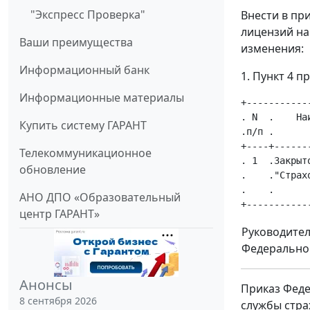
"Экспресс Проверка"
Внести в пр
лицензий на
Ваши преимущества
изменения:
Информационный банк
1. Пункт 4 
Информационные материалы
+-----------
. N  .    На
Купить систему ГАРАНТ
.п/п .      
+----+------
Телекоммуникационное
. 1  .Закрыт
обновление
.    ."Страх
.    .      
АНО ДПО «Образовательный
центр ГАРАНТ»
Руководите
Федеральной
Анонсы
Приказ Феде
8 сентября 2026
службы стра