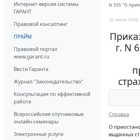
Интернет-версия системы
N 555 "О при
ГАРАНТ
26 июня 2006
Правовой консалтинг
Прика
ПРАЙМ
г. N
Правовой портал
www.garant.ru
п
Вести Гаранта
стра
Журнал "Законодательство"
Консультации по эффективной
работе
Всероссийские спутниковые
Справка
онлайн-семинары
О приостано
Электронные услуги
выданных ст