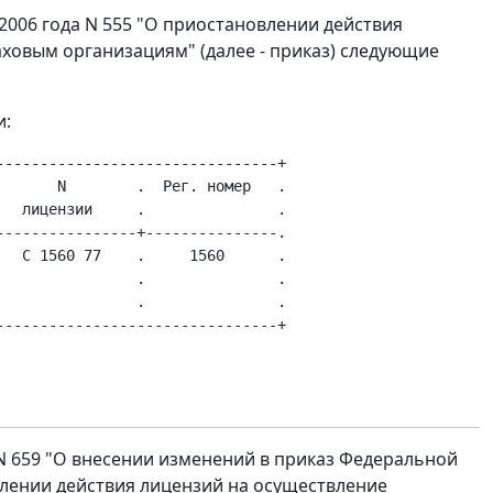
2006 года N 555 "О приостановлении действия
ховым организациям" (далее - приказ) следующие
и:
-------------------------------+

      N        .  Рег. номер   .

  лицензии     .               .

---------------+---------------.

  С 1560 77    .     1560      .

               .               .

               .               .

 N 659 "О внесении изменений в приказ Федеральной
овлении действия лицензий на осуществление