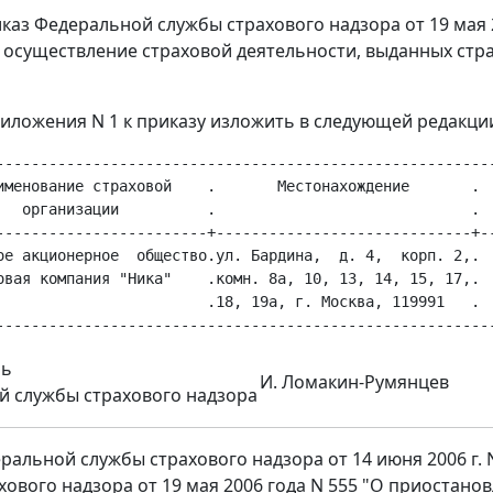
иказ Федеральной службы страхового надзора от 19 мая 
 осуществление страховой деятельности, выданных стра
приложения N 1 к приказу изложить в следующей редакци
---------------------------------------------------------
именование страховой    .       Местонахождение       .  
   организации          .                             .  
------------------------+-----------------------------+--
ое акционерное  общество.ул. Бардина,  д. 4,  корп. 2,.  
овая компания "Ника"    .комн. 8а, 10, 13, 14, 15, 17,.  
                        .18, 19а, г. Москва, 119991   .  
ль
И. Ломакин-Румянцев
 службы страхового надзора
ральной службы страхового надзора от 14 июня 2006 г.
хового надзора от 19 мая 2006 года N 555 "О приостан