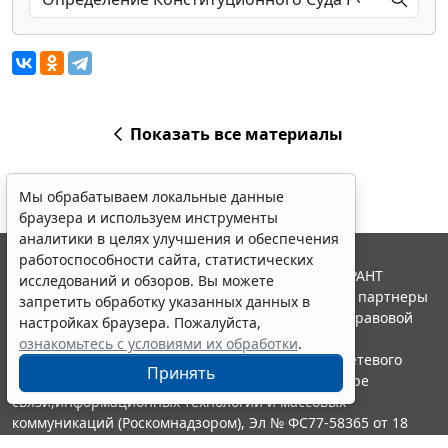
Показать все материалы
Мы обрабатываем локальные данные
браузера и используем инструменты
аналитики в целях улучшения и обеспечения
работоспособности сайта, статистических
© ООО "НПП "ГАРАНТ-СЕРВИС", 2026. Система ГАРАНТ
исследований и обзоров. Вы можете
выпускается с 1990 года. Компания "Гарант" и ее партнеры
запретить обработку указанных данных в
являются участниками Российской ассоциации правовой
настройках браузера. Пожалуйста,
информации ГАРАНТ.
ознакомьтесь с условиями их обработки
.
Портал ГАРАНТ.РУ зарегистрирован в качестве сетевого
Принять
издания Федеральной службой по надзору в сфере
связи,информационных технологий и массовых
коммуникаций (Роскомнадзором), Эл № ФС77-58365 от 18
июня 2014 года.