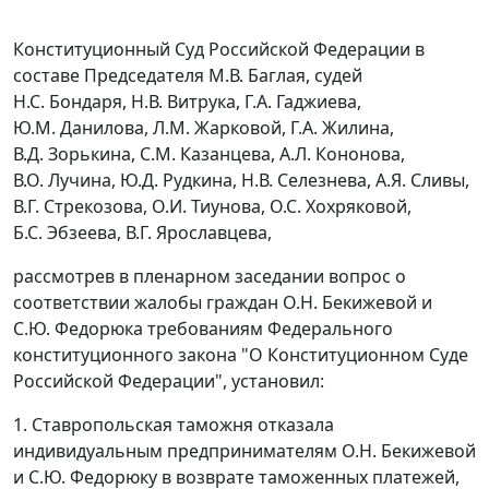
Конституционный Суд Российской Федерации в
составе Председателя М.В. Баглая, судей
Н.С. Бондаря, Н.В. Витрука, Г.А. Гаджиева,
Ю.М. Данилова, Л.М. Жарковой, Г.А. Жилина,
В.Д. Зорькина, С.М. Казанцева, А.Л. Кононова,
В.О. Лучина, Ю.Д. Рудкина, Н.В. Селезнева, А.Я. Сливы,
В.Г. Стрекозова, О.И. Тиунова, О.С. Хохряковой,
Б.С. Эбзеева, В.Г. Ярославцева,
рассмотрев в пленарном заседании вопрос о
соответствии жалобы граждан О.Н. Бекижевой и
С.Ю. Федорюка требованиям
Федерального
конституционного закона
"О Конституционном Суде
Российской Федерации", установил:
1. Ставропольская таможня отказала
индивидуальным предпринимателям О.Н. Бекижевой
и С.Ю. Федорюку в возврате таможенных платежей,