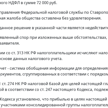
ого НДФЛ в сумме 72 000 руб.
равления Федеральной налоговой службы по Ставрополь
ая жалоба общества оставлена без удовлетворения.
 данное решение в указанной части является недействит
явленный спор при изложенных выше обстоятельствах, 
заявителя.
вии со
ст. 313
НК РФ налогоплательщики исчисляют налого
основе данных налогового учета.
чет - система обобщения информации для определения 
окументов, сгруппированных в соответствии с порядк
1 ст. 274
НК РФ налоговой базой для целей настоящей г
й в соответствии со
ст. 247
настоящего Кодекса, подле
 Кодекса установлено, что прибылью в целях настоящей 
участниками консолидированной группы налогоплател