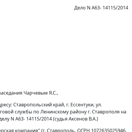
Дело N А63- 14115/2014
заседания Чарчевым Я.С.,
су: Ставропольский край, г. Ессентуки, ул.
говой службы по Ленинскому району г. Ставрополя на
лу N А63- 14115/2014 (судья Аксенов В.А.)
ская компания" (г. Ставрополь, ОГРН 1072635025946,