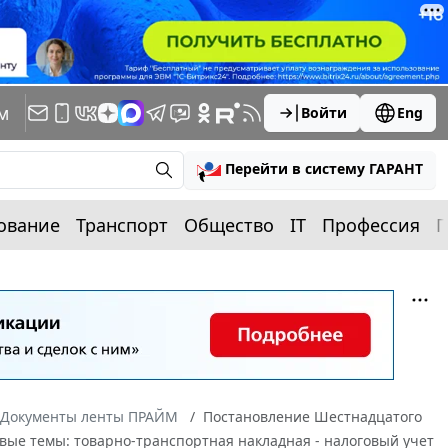
м
Войти
Eng
Перейти в систему ГАРАНТ
ование
Транспорт
Общество
IT
Профессия
П
Документы ленты ПРАЙМ
Постановление Шестнадцатого
евые темы: товарно-транспортная накладная - налоговый учет