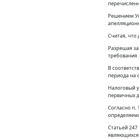
перечисленн
Решением Уп
апелляционн
Считая, что
Разрешая за
требования 
В соответст
периода на 
Налоговый у
первичных д
Согласно
п. 
определяемо
Статьей 247
являющихся 