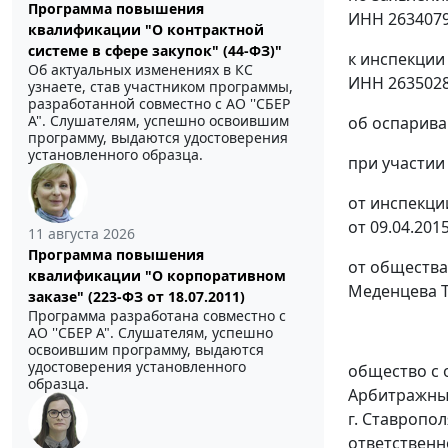
Программа повышения
ИНН 2634079
квалификации "О контрактной
системе в сфере закупок" (44-ФЗ)"
к инспекции
Об актуальных изменениях в КС
ИНН 2635028
узнаете, став участником программы,
разработанной совместно с АО ''СБЕР
А". Слушателям, успешно освоившим
об оспарива
программу, выдаются удостоверения
установленного образца.
при участии
от инспекци
от 09.04.2015
11 августа 2026
Программа повышения
от общества
квалификации "О корпоративном
Меденцева Т.
заказе" (223-ФЗ от 18.07.2011)
Программа разработана совместно с
АО ''СБЕР А". Слушателям, успешно
освоившим программу, выдаются
удостоверения установленного
общество с 
образца.
Арбитражный
г. Ставропо
ответственн