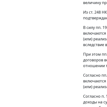
величину пр
Из
ст. 248
НК 
подтверждаю
В силу
пп. 19
включаются 
(или) реали
вследствие 
При этом пп
договоров во
отношении т
Согласно пп.
включаются 
(или) реали
Согласно
п. 
доходы на с