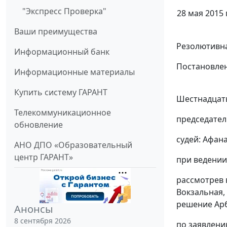
"Экспресс Проверка"
28 мая 2015 г
Ваши преимущества
Резолютивна
Информационный банк
Постановлен
Информационные материалы
Купить систему ГАРАНТ
Шестнадцаты
Телекоммуникационное
председател
обновление
судей: Афана
АНО ДПО «Образовательный
центр ГАРАНТ»
при ведении
рассмотрев 
Вокзальная,
решение Арби
Анонсы
8 сентября 2026
по заявлени