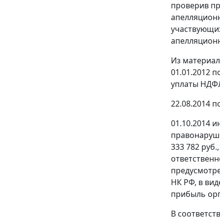
проверив пр
апелляционн
участвующих
апелляционн
Из материал
01.01.2012 
уплаты НДФЛ 
22.08.2014 
01.10.2014 
правонаруше
333 782 руб
ответственн
предусмотр
НК РФ, в вид
прибыль орга
В соответст