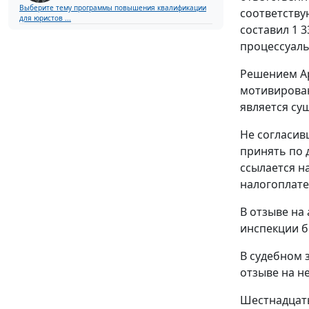
Выберите тему программы повышения квалификации
соответству
для юристов ...
составил 1 3
процессуаль
Решением Ар
мотивирован
является су
Не согласив
принять по 
ссылается н
налогоплате
В отзыве на
инспекции б
В судебном 
отзыве на не
Шестнадцаты