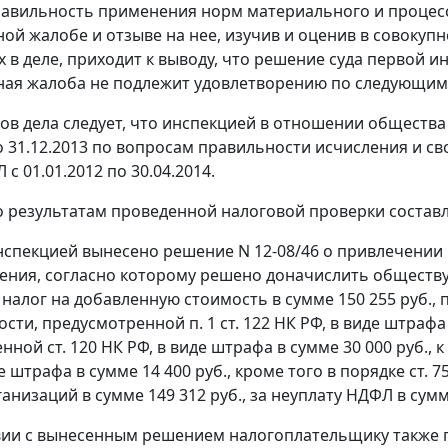
авильность применения норм материального и процесс
ой жалобе и отзыве на нее, изучив и оценив в совокуп
 в деле, приходит к выводу, что решение суда первой 
ая жалоба не подлежит удовлетворению по следующим
ов дела следует, что инспекцией в отношении общества
по 31.12.2013 по вопросам правильности исчисления и 
с 01.01.2012 по 30.04.2014.
по результатам проведенной налоговой проверки составл
инспекцией вынесено решение N 12-08/46 о привлечении
ния, согласно которому решено доначислить обществу
., налог на добавленную стоимость в сумме 150 255 руб.
ости, предусмотренной
п. 1 ст. 122
НК РФ, в виде штрафа 
енной
ст. 120
НК РФ, в виде штрафа в сумме 30 000 руб.,
е штрафа в сумме 14 400 руб., кроме того в порядке
ст. 7
низаций в сумме 149 312 руб., за неуплату НДФЛ в сумме 
вии с вынесенным решением налогоплательщику также п