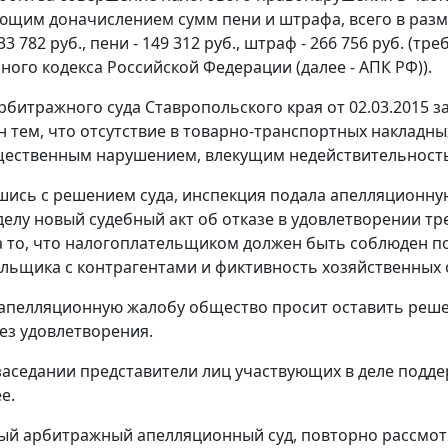
ющим доначислением сумм пени и штрафа, всего в размер
33 782 руб., пени - 149 312 руб., штраф - 266 756 руб. (
ного кодекса Российской Федерации (далее - АПК РФ)).
битражного суда Ставропольского края от 02.03.2015 
 тем, что отсутствие в товарно-транспортных накладных 
щественным нарушением, влекущим недействительность
шись с решением суда, инспекция подала апелляционную
делу новый судебный акт об отказе в удовлетворении т
а то, что налогоплательщиком должен быть соблюден п
льщика с контрагентами и фиктивность хозяйственных 
 апелляционную жалобу общество просит оставить реше
ез удовлетворения.
заседании представители лиц участвующих в деле подд
е.
й арбитражный апелляционный суд, повторно рассмотр