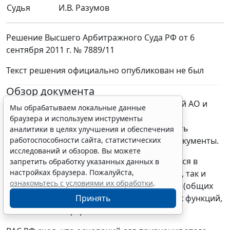
Судья
И.В. Разумов
Решение Высшего Арбитражного Суда РФ от 6
сентября 2011 г. № 7889/11
Текст решения официально опубликован не был
Обзор документа
Оспаривался акт, фактически обязывающий АО и
Мы обрабатываем локальные данные
другие коммерческие организации (не
браузера и используем инструменты
подведомственные органам власти) хранить
аналитики в целях улучшения и обеспечения
работоспособности сайта, статистических
определенные типовые управленческие документы.
исследований и обзоров. Вы можете
Речь идет о документах, которые образуются в
запретить обработку указанных данных в
настройках браузера. Пожалуйста,
процессе деятельности как органов власти, так и
ознакомьтесь с условиями их обработки
.
организаций при совершении однотипных (общих
Принять
для всех или большинства) управленческих функций,
независимо от формы собственности.