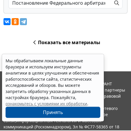
Показать все материалы
Мы обрабатываем локальные данные
браузера и используем инструменты
аналитики в целях улучшения и обеспечения
работоспособности сайта, статистических
© ООО "НПП "ГАРАНТ-СЕРВИС", 2026. Система ГАРАНТ
исследований и обзоров. Вы можете
выпускается с 1990 года. Компания "Гарант" и ее партнеры
запретить обработку указанных данных в
являются участниками Российской ассоциации правовой
настройках браузера. Пожалуйста,
информации ГАРАНТ.
ознакомьтесь с условиями их обработки
.
Портал ГАРАНТ.РУ зарегистрирован в качестве сетевого
Принять
издания Федеральной службой по надзору в сфере
связи,информационных технологий и массовых
коммуникаций (Роскомнадзором), Эл № ФС77-58365 от 18