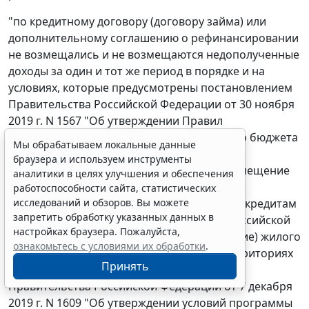
"по кредитному договору (договору займа) или
дополнительному соглашению о рефинансировании
не возмещались и не возмещаются недополученные
доходы за один и тот же период в порядке и на
условиях, которые предусмотрены постановлением
Правительства Российской Федерации от 30 ноября
2019 г. N 1567 "Об утверждении Правил
предоставления субсидий из федерального бюджета
Мы обрабатываем локальные данные
российским кредитным организациям и
браузера и используем инструменты
акционерному обществу "ДОМ.РФ" на возмещение
аналитики в целях улучшения и обеспечения
недополученных доходов по выданным
работоспособности сайта, статистических
исследований и обзоров. Вы можете
(приобретенным) жилищным (ипотечным) кредитам
запретить обработку указанных данных в
(займам), предоставленным гражданам Российской
настройках браузера. Пожалуйста,
Федерации на строительство (приобретение) жилого
ознакомьтесь с условиями их обработки
.
помещения (жилого дома) на сельских территориях
Принять
(сельских агломерациях)", постановлением
Правительства Российской Федерации от 7 декабря
2019 г. N 1609 "Об утверждении условий программы