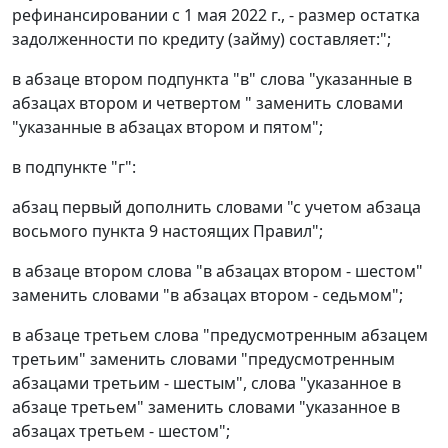
рефинансировании с 1 мая 2022 г., - размер остатка
задолженности по кредиту (займу) составляет:";
в абзаце втором подпункта "в" слова "указанные в
абзацах втором и четвертом " заменить словами
"указанные в абзацах втором и пятом";
в подпункте "г":
абзац первый дополнить словами "с учетом абзаца
восьмого пункта 9 настоящих Правил";
в абзаце втором слова "в абзацах втором - шестом"
заменить словами "в абзацах втором - седьмом";
в абзаце третьем слова "предусмотренным абзацем
третьим" заменить словами "предусмотренным
абзацами третьим - шестым", слова "указанное в
абзаце третьем" заменить словами "указанное в
абзацах третьем - шестом";