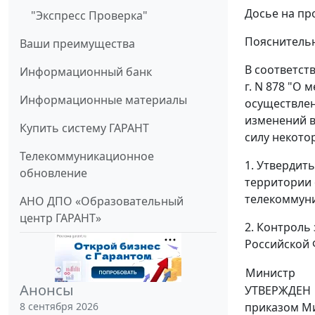
Досье на пр
"Экспресс Проверка"
Пояснительн
Ваши преимущества
В соответст
Информационный банк
г. N 878 "О
Информационные материалы
осуществлен
изменений в
Купить систему ГАРАНТ
силу некото
Телекоммуникационное
1. Утвердит
обновление
территории 
телекоммуни
АНО ДПО «Образовательный
центр ГАРАНТ»
2. Контроль
Российской 
Министр
Анонсы
УТВЕРЖДЕН
8 сентября 2026
приказом М