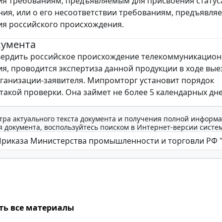
я требованиям, предъявляемым для присвоения статус
ия, или о его несоответствии требованиям, предъявля
я российского происхождения.
кумента
вердить российское происхождение телекоммуникацион
я, проводится экспертиза данной продукции в ходе вы
ганизации-заявителя. Мипромторг установит порядок
такой проверки. Она займет не более 5 календарных дне
тра актуального текста документа и получения полной информа
 документа, воспользуйтесь поиском в Интернет-версии систе
ть все материалы