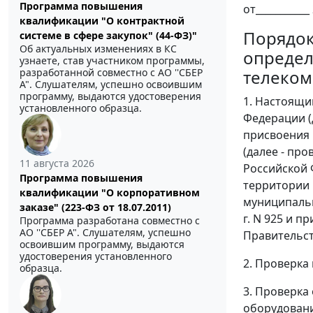
Программа повышения
от___________ 
квалификации "О контрактной
Порядок
системе в сфере закупок" (44-ФЗ)"
Об актуальных изменениях в КС
определ
узнаете, став участником программы,
разработанной совместно с АО ''СБЕР
телеком
А". Слушателям, успешно освоившим
программу, выдаются удостоверения
1. Настоящи
установленного образца.
Федерации (
присвоения 
(далее - пр
11 августа 2026
Российской 
Программа повышения
территории 
квалификации "О корпоративном
муниципальн
заказе" (223-ФЗ от 18.07.2011)
г. N 925 и 
Программа разработана совместно с
АО ''СБЕР А". Слушателям, успешно
Правительст
освоившим программу, выдаются
удостоверения установленного
2. Проверка
образца.
3. Проверк
оборудовани