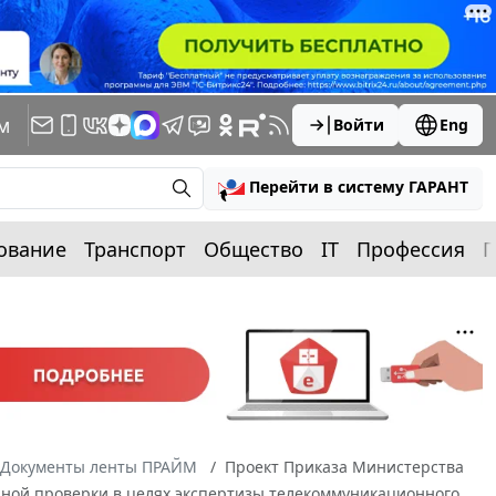
м
Войти
Eng
Перейти в систему ГАРАНТ
ование
Транспорт
Общество
IT
Профессия
П
Документы ленты ПРАЙМ
Проект Приказа Министерства
ной проверки в целях экспертизы телекоммуникационного