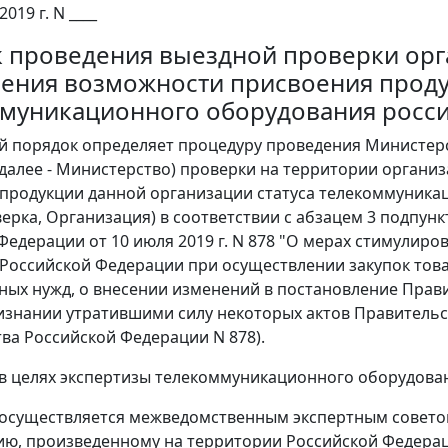
2019 г. N ____
 проведения выездной проверки орг
ения возможности присвоения проду
муникационного оборудования росс
й порядок определяет процедуру проведения Министер
далее - Министерство) проверки на территории органи
продукции данной организации статуса телекоммуника
оверка, Организация) в соответствии с абзацем 3 подпун
Федерации от 10 июля 2019 г. N 878 "О мерах стимулир
Российской Федерации при осуществлении закупок товар
ых нужд, о внесении изменений в постановление Прави
признании утратившими силу некоторых актов Правительс
ва Российской Федерации N 878).
 в целях экспертизы телекоммуникационного оборудован
а осуществляется межведомственным экспертным совет
ю, произведенному на территории Российской Федерац