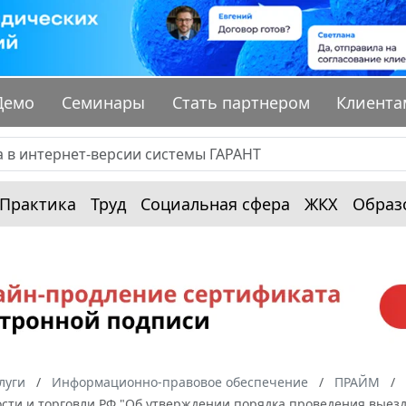
Демо
Семинары
Стать партнером
Клиента
Практика
Труд
Социальная сфера
ЖКХ
Образ
луги
Информационно-правовое обеспечение
ПРАЙМ
ти и торговли РФ "Об утверждении порядка проведения выезд