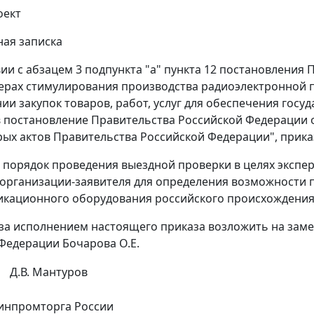
оект
ая записка
вии с абзацем 3 подпункта "а" пункта 12 постановления
 мерах стимулирования производства радиоэлектронной
ии закупок товаров, работ, услуг для обеспечения госу
 постановление Правительства Российской Федерации от
рых актов Правительства Российской Федерации", прик
ь порядок проведения выездной проверки в целях эксп
организации-заявителя для определения возможности 
кационного оборудования российского происхождения
 за исполнением настоящего приказа возложить на за
Федерации Бочарова О.Е.
Д.В. Мантуров
инпромторга России