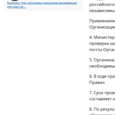
Выберите тему программы повышения квалификации
российского
для юристов ...
независимых
Привлекаемы
Организаци
4. Министер
проверки за
почты Орган
5. Организа
необходимым
6. В ходе п
Правил.
7. Срок про
составляет 
8. По резул