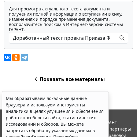
Для просмотра актуального текста документа и
получения полной информации о вступлении в силу,
изменениях и порядке применения документа,
воспользуйтесь поиском в Интернет-версии системы
ГАРАНТ:
Показать все материалы
Мы обрабатываем локальные данные
браузера и используем инструменты
аналитики в целях улучшения и обеспечения
работоспособности сайта, статистических
© ООО "НПП "ГАРАНТ-СЕРВИС", 2026. Система ГАРАНТ
исследований и обзоров. Вы можете
выпускается с 1990 года. Компания "Гарант" и ее партнеры
запретить обработку указанных данных в
являются участниками Российской ассоциации правовой
настройках браузера. Пожалуйста,