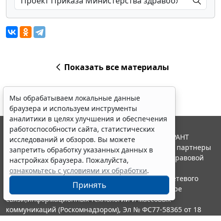
Показать все материалы
Мы обрабатываем локальные данные
браузера и используем инструменты
аналитики в целях улучшения и обеспечения
работоспособности сайта, статистических
© ООО "НПП "ГАРАНТ-СЕРВИС", 2026. Система ГАРАНТ
исследований и обзоров. Вы можете
выпускается с 1990 года. Компания "Гарант" и ее партнеры
запретить обработку указанных данных в
являются участниками Российской ассоциации правовой
настройках браузера. Пожалуйста,
информации ГАРАНТ.
ознакомьтесь с условиями их обработки
.
Портал ГАРАНТ.РУ зарегистрирован в качестве сетевого
Принять
издания Федеральной службой по надзору в сфере
связи,информационных технологий и массовых
коммуникаций (Роскомнадзором), Эл № ФС77-58365 от 18
июня 2014 года.