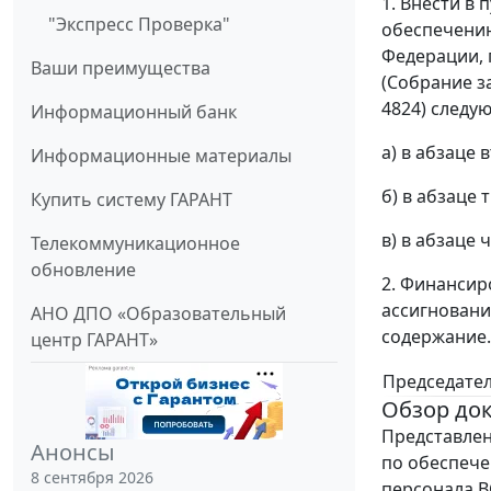
1. Внести в 
"Экспресс Проверка"
обеспечени
Федерации, 
Ваши преимущества
(Собрание зак
4824) следу
Информационный банк
а) в абзаце
Информационные материалы
б) в абзаце
Купить систему ГАРАНТ
в) в абзаце
Телекоммуникационное
обновление
2. Финансир
ассигновани
АНО ДПО «Образовательный
содержание.
центр ГАРАНТ»
Председате
Обзор до
Представлен
Анонсы
по обеспеч
8 сентября 2026
персонала В