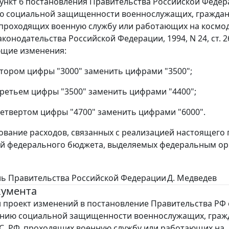
пункт 6 постановления Правительства Российской Федера
ю социальной защищенности военнослужащих, гражданс
проходящих военную службу или работающих на космодро
онодательства Российской Федерации, 1994, N 24, ст. 2642; 
ющие изменения:
 втором цифры "3000" заменить цифрами "3500";
 третьем цифры "3500" заменить цифрами "4400";
 четвертом цифры "4700" заменить цифрами "6000".
ование расходов, связанных с реализацией настоящего
й федерального бюджета, выделяемых федеральным ор
ль Правительства Российской Федерации
Д. Медведев
кумента
 проект изменений в постановление Правительства РФ 
ению социальной защищенности военнослужащих, граж
С РФ, проходящих военную службу или работающих на