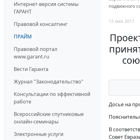
Интернет-версия системы
подвижного со
ГАРАНТ
15 мая 2017
Правовой консалтинг
Проек
ПРАЙМ
принят
Правовой портал
www.garant.ru
сою
Вести Гаранта
Журнал "Законодательство"
Консультации по эффективной
работе
Досье на пр
Всероссийские спутниковые
Пояснительн
онлайн-семинары
В соответст
Электронные услуги
Совет Евраз