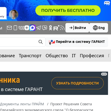
м
Войти
Eng
Перейти в систему ГАРАНТ
ование
Транспорт
Общество
IT
Профессия
П
Документы ленты ПРАЙМ
Проект Решения Совета
Евразийского экономического союза "О безопасности