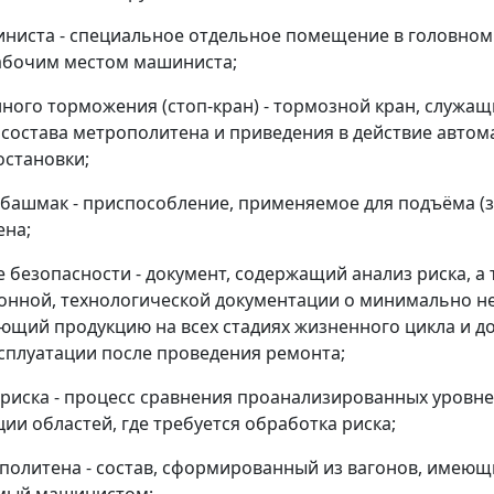
ниста - специальное отдельное помещение в головном
абочим местом машиниста;
нного торможения (стоп-кран) - тормозной кран, служащ
состава метрополитена и приведения в действие автом
остановки;
башмак - приспособление, применяемое для подъёма (з
ена;
 безопасности - документ, содержащий анализ риска, а 
онной, технологической документации о минимально н
щий продукцию на всех стадиях жизненного цикла и д
ксплуатации после проведения ремонта;
риска - процесс сравнения проанализированных уровне
ии областей, где требуется обработка риска;
политена - состав, сформированный из вагонов, имеющ