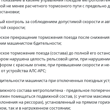
е показание в кабине управления поездом метрополит
ной не менее расчетного тормозного пути с предельно
становки;
ый контроль за соблюдением допустимой скорости и 
той скорости;
еское прекращение торможения поезда после снижения 
нии машинистом бдительности;
еское торможение поезда (состава) до полной его остан
тором нарушена целость рельсовой цепи, при нарушении
фором с красным огнем, при превышении скорости и н
от устройства АЛС-АРС;
бдительности машиниста при отключенных поездных уст
вижного состава метрополитена - предельное поперечно
олжен помещаться подвижной состав, (с учетом максима
клонения на рессорах), установленный на прямом горизо
ом, так и в нагруженном состоянии;