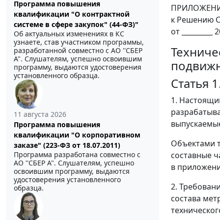
Программа повышения
ПРИЛОЖЕН
квалификации "О контрактной
к Решению С
системе в сфере закупок" (44-ФЗ)"
от _________ 2
Об актуальных изменениях в КС
узнаете, став участником программы,
Техниче
разработанной совместно с АО ''СБЕР
А". Слушателям, успешно освоившим
подвижн
программу, выдаются удостоверения
установленного образца.
Статья 
1. Настоящи
разрабатыва
11 августа 2026
выпускаемые
Программа повышения
квалификации "О корпоративном
Объектами т
заказе" (223-ФЗ от 18.07.2011)
Программа разработана совместно с
составные ч
АО ''СБЕР А". Слушателям, успешно
в приложени
освоившим программу, выдаются
удостоверения установленного
2. Требован
образца.
состава мет
техническог