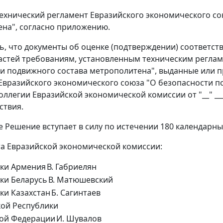
технический регламент Евразийского экономического с
на", согласно приложению.
ть, что документы об оценке (подтверждении) соответст
астей требованиям, установленным техническим реглам
и подвижного состава метрополитена", выданные или пр
Евразийского экономического союза "О безопасности п
легии Евразийской экономической комиссии от "__" _____
ствия.
е Решение вступает в силу по истечении 180 календарны
а Евразийской экономической комиссии:
ики Армения
В. Габриелян
ки Беларусь
В. Матюшевский
ки Казахстан
Б. Сагинтаев
ой Республики
кой Федерации
И. Шувалов