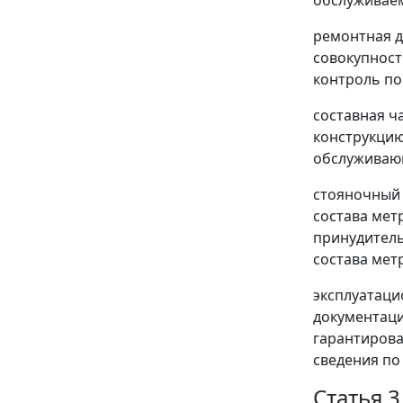
обслуживае
ремонтная д
совокупност
контроль по
составная ч
конструкцию
обслуживающ
стояночный 
состава мет
принудитель
состава мет
эксплуатаци
документаци
гарантирова
сведения по
Статья 