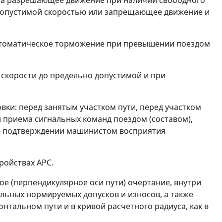
ена разрешающее движение при наличии свободного
 допустимой скоростью или запрещающее движение и
автоматическое торможение при превышении поездом
скорости до предельно допустимой и при
овки: перед занятым участком пути, перед участком
 приема сигнальных команд поездом (составом),
е- подтверждении машинистом восприятия
ройствах АРС.
е (перпендикулярное оси пути) очертание, внутри
льных нормируемых допусков и износов, а также
нтальном пути и в кривой расчетного радиуса, как в