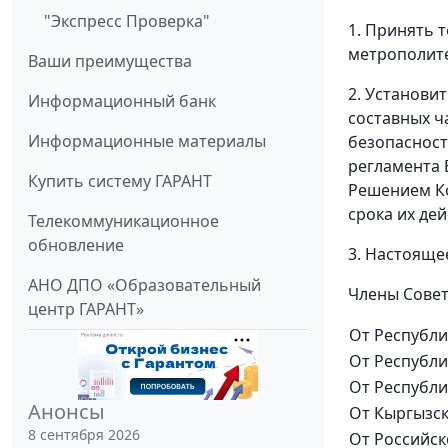
"Экспресс Проверка"
1. Принять 
метрополите
Ваши преимущества
2. Установи
Информационный банк
составных ч
Информационные материалы
безопасност
регламента 
Купить систему ГАРАНТ
Решением Кол
срока их дей
Телекоммуникационное
обновление
3. Настояще
АНО ДПО «Образовательный
Члены Совет
центр ГАРАНТ»
От Республ
От Республи
От Республи
Анонсы
От Кыргызск
8 сентября 2026
От Российс