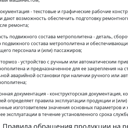
мый машинистом;
окументация - текстовые и графические рабочие констр
и дают возможность обеспечить подготовку ремонтного
сле ремонта;
асть подвижного состава метрополитена - деталь, сборо
 подвижного состава метрополитена и обеспечивающие
его персонала и (или) пассажиров;
тормоз - устройство с ручным или автоматическим пр
рополитена и предназначенное для ее закрепления на ст
ной аварийной остановки при наличии ручного или ав
рополитена;
онная документация - конструкторская документация, ко
ей определяет правила эксплуатации продукции и (или
нные изготовителем значения основных параметров и ха
 ее эксплуатации в течение установленного срока служб
3. Правила обращения продукции на р