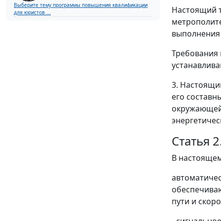
Выберите тему программы повышения квалификации
Настоящий т
для юристов ...
метрополите
выполнения 
Требования 
устанавлива
3. Настоящи
его составн
окружающей 
энергетичес
Статья 
В настоящем
автоматичес
обеспечиваю
пути и скор