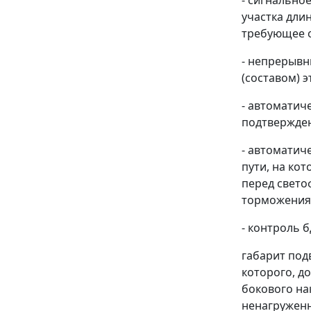
- сигнально
участка дли
требующее о
- непрерывн
(составом) э
- автоматич
подтвержде
- автоматич
пути, на ко
перед свето
торможения 
- контроль 
габарит под
которого, д
бокового на
ненагруженн