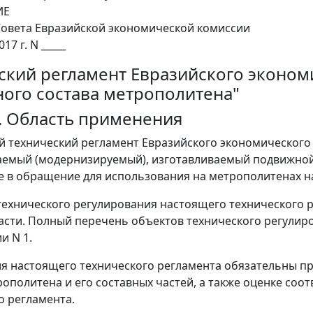
ИЕ
овета Евразийской экономической комиссии
017 г. N _____
ский регламент Евразийского эконом
ого состава метрополитена"
1. Область применения
й технический регламент Евразийского экономического 
емый (модернизируемый), изготавливаемый подвижной 
 в обращение для использования на метрополитенах н
ехнического регулирования настоящего технического р
асти. Полный перечень объектов технического регулир
и N 1.
ия настоящего технического регламента обязательны п
рополитена и его составных частей, а также оценке со
о регламента.