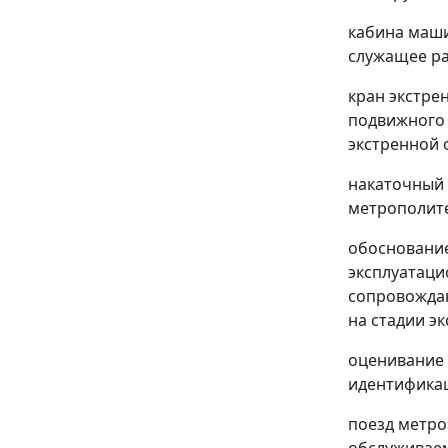
кабина маши
служащее р
кран экстре
подвижного 
экстренной 
накаточный 
метрополит
обоснование
эксплуатаци
сопровождаю
на стадии э
оценивание 
идентификац
поезд метро