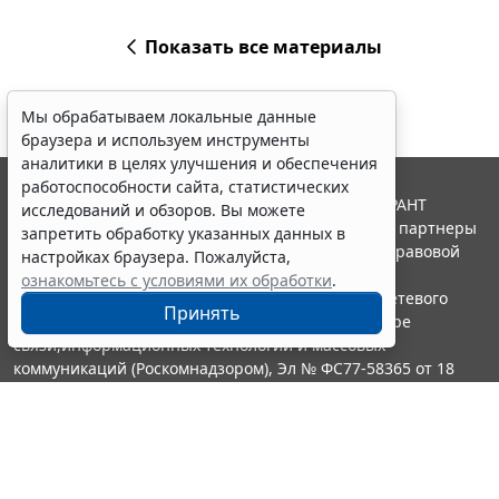
Показать все материалы
Мы обрабатываем локальные данные
браузера и используем инструменты
аналитики в целях улучшения и обеспечения
работоспособности сайта, статистических
© ООО "НПП "ГАРАНТ-СЕРВИС", 2026. Система ГАРАНТ
исследований и обзоров. Вы можете
выпускается с 1990 года. Компания "Гарант" и ее партнеры
запретить обработку указанных данных в
являются участниками Российской ассоциации правовой
настройках браузера. Пожалуйста,
информации ГАРАНТ.
ознакомьтесь с условиями их обработки
.
Портал ГАРАНТ.РУ зарегистрирован в качестве сетевого
Принять
издания Федеральной службой по надзору в сфере
связи,информационных технологий и массовых
коммуникаций (Роскомнадзором), Эл № ФС77-58365 от 18
июня 2014 года.
16+
Контакты
8-800-200-88-88