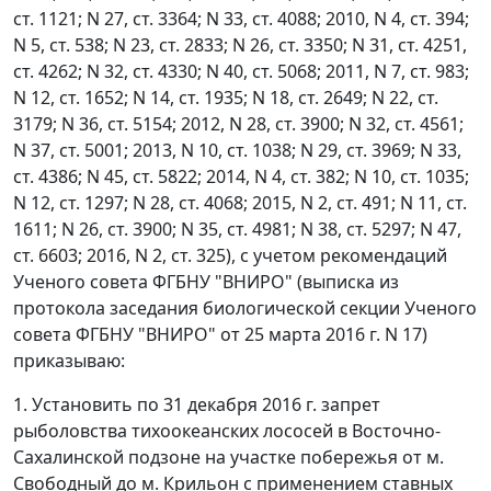
ст. 1121; N 27, ст. 3364; N 33, ст. 4088; 2010, N 4, ст. 394;
N 5, ст. 538; N 23, ст. 2833; N 26, ст. 3350; N 31, ст. 4251,
ст. 4262; N 32, ст. 4330; N 40, ст. 5068; 2011, N 7, ст. 983;
N 12, ст. 1652; N 14, ст. 1935; N 18, ст. 2649; N 22, ст.
3179; N 36, ст. 5154; 2012, N 28, ст. 3900; N 32, ст. 4561;
N 37, ст. 5001; 2013, N 10, ст. 1038; N 29, ст. 3969; N 33,
ст. 4386; N 45, ст. 5822; 2014, N 4, ст. 382; N 10, ст. 1035;
N 12, ст. 1297; N 28, ст. 4068; 2015, N 2, ст. 491; N 11, ст.
1611; N 26, ст. 3900; N 35, ст. 4981; N 38, ст. 5297; N 47,
ст. 6603; 2016, N 2, ст. 325), с учетом рекомендаций
Ученого совета ФГБНУ "ВНИРО" (выписка из
протокола заседания биологической секции Ученого
совета ФГБНУ "ВНИРО" от 25 марта 2016 г. N 17)
приказываю:
1. Установить по 31 декабря 2016 г. запрет
рыболовства тихоокеанских лососей в Восточно-
Сахалинской подзоне на участке побережья от м.
Свободный до м. Крильон с применением ставных