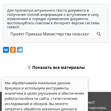
Для просмотра актуального текста документа и
получения полной информации о вступлении в силу,
изменениях и порядке применения документа,
воспользуйтесь поиском в Интернет-версии системы
ГАРАНТ:
Показать все материалы
Мы обрабатываем локальные данные
браузера и используем инструменты
аналитики в целях улучшения и обеспечения
работоспособности сайта, статистических
© ООО "НПП "ГАРАНТ-СЕРВИС", 2026. Система ГАРАНТ
исследований и обзоров. Вы можете
выпускается с 1990 года. Компания "Гарант" и ее партнеры
запретить обработку указанных данных в