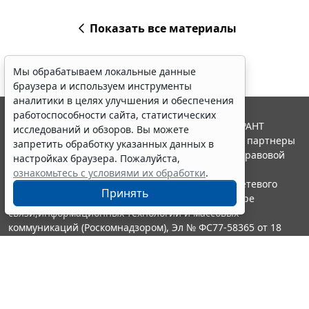
Показать все материалы
Мы обрабатываем локальные данные
браузера и используем инструменты
аналитики в целях улучшения и обеспечения
работоспособности сайта, статистических
© ООО "НПП "ГАРАНТ-СЕРВИС", 2026. Система ГАРАНТ
исследований и обзоров. Вы можете
выпускается с 1990 года. Компания "Гарант" и ее партнеры
запретить обработку указанных данных в
являются участниками Российской ассоциации правовой
настройках браузера. Пожалуйста,
информации ГАРАНТ.
ознакомьтесь с условиями их обработки
.
Портал ГАРАНТ.РУ зарегистрирован в качестве сетевого
Принять
издания Федеральной службой по надзору в сфере
связи,информационных технологий и массовых
коммуникаций (Роскомнадзором), Эл № ФС77-58365 от 18
июня 2014 года.
16+
Контакты
8-800-200-88-88