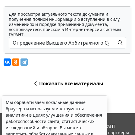
Для просмотра актуального текста документа и
получения полной информации о вступлении в силу,
изменениях и порядке применения документа,
воспользуйтесь поиском в Интернет-версии системы
ГАРАНТ:
Показать все материалы
Мы обрабатываем локальные данные
браузера и используем инструменты
аналитики в целях улучшения и обеспечения
работоспособности сайта, статистических
© ООО "НПП "ГАРАНТ-СЕРВИС", 2026. Система ГАРАНТ
исследований и обзоров. Вы можете
выпускается с 1990 года. Компания "Гарант" и ее партнеры
запретить обработку указанных данных в