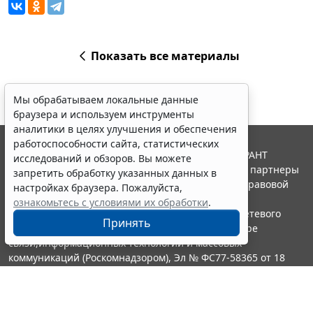
Показать все материалы
Мы обрабатываем локальные данные
браузера и используем инструменты
аналитики в целях улучшения и обеспечения
работоспособности сайта, статистических
© ООО "НПП "ГАРАНТ-СЕРВИС", 2026. Система ГАРАНТ
исследований и обзоров. Вы можете
выпускается с 1990 года. Компания "Гарант" и ее партнеры
запретить обработку указанных данных в
являются участниками Российской ассоциации правовой
настройках браузера. Пожалуйста,
информации ГАРАНТ.
ознакомьтесь с условиями их обработки
.
Портал ГАРАНТ.РУ зарегистрирован в качестве сетевого
Принять
издания Федеральной службой по надзору в сфере
связи,информационных технологий и массовых
коммуникаций (Роскомнадзором), Эл № ФС77-58365 от 18
июня 2014 года.
16+