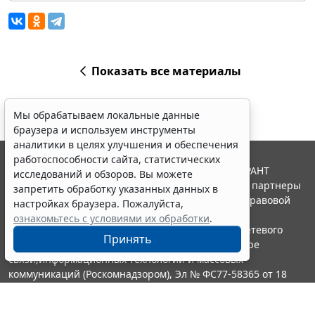
Показать все материалы
Мы обрабатываем локальные данные
браузера и используем инструменты
аналитики в целях улучшения и обеспечения
работоспособности сайта, статистических
© ООО "НПП "ГАРАНТ-СЕРВИС", 2026. Система ГАРАНТ
исследований и обзоров. Вы можете
выпускается с 1990 года. Компания "Гарант" и ее партнеры
запретить обработку указанных данных в
являются участниками Российской ассоциации правовой
настройках браузера. Пожалуйста,
информации ГАРАНТ.
ознакомьтесь с условиями их обработки
.
Портал ГАРАНТ.РУ зарегистрирован в качестве сетевого
Принять
издания Федеральной службой по надзору в сфере
связи,информационных технологий и массовых
коммуникаций (Роскомнадзором), Эл № ФС77-58365 от 18
июня 2014 года.
16+