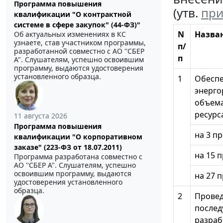
Программа повышения
(утв.
при
квалификации "О контрактной
системе в сфере закупок" (44-ФЗ)"
N
Назва
Об актуальных изменениях в КС
узнаете, став участником программы,
п/
разработанной совместно с АО ''СБЕР
п
А". Слушателям, успешно освоившим
программу, выдаются удостоверения
установленного образца.
1
Обеспе
энерго
объема
ресурс
11 августа 2026
Программа повышения
на 3 п
квалификации "О корпоративном
заказе" (223-ФЗ от 18.07.2011)
на 15 
Программа разработана совместно с
АО ''СБЕР А". Слушателям, успешно
освоившим программу, выдаются
на 27 
удостоверения установленного
образца.
2
Провед
послед
разраб