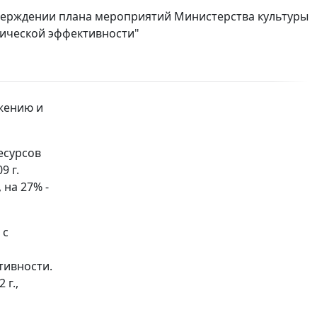
утверждении плана мероприятий Министерства культуры
ической эффективности"
жению и
есурсов
9 г.
, на 27% -
 с
й
тивности.
 г.,