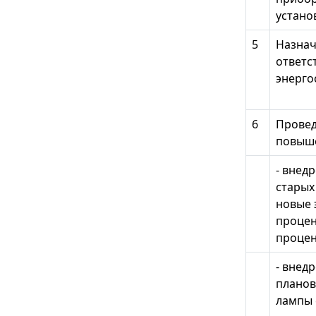
устано
5
Назнач
ответс
энерг
6
Провед
повыше
- внед
старых
новые 
процен
процен
- внед
планов
лампы 