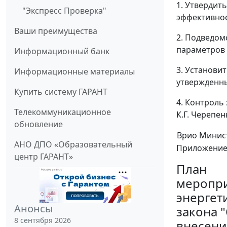
1. Утвердит
"Экспресс Проверка"
эффективнос
Ваши преимущества
2. Подведо
параметров 
Информационный банк
3. Установи
Информационные материалы
утвержденны
Купить систему ГАРАНТ
4. Контроль
Телекоммуникационное
К.Г. Черепен
обновление
Врио Минис
АНО ДПО «Образовательный
Приложени
центр ГАРАНТ»
План
меропри
энергет
Анонсы
закона 
8 сентября 2026
внесени