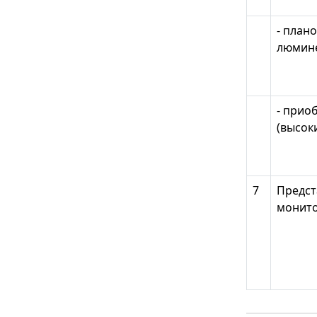
- план
люмин
- прио
(высок
7
Предст
монито