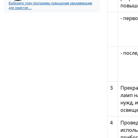
Выберите тему программы повышения квалификации
повыше
для юристов ...
- перв
- посл
3
Прекра
ламп н
нужд, 
освещ
4
Провед
исполь
прибор