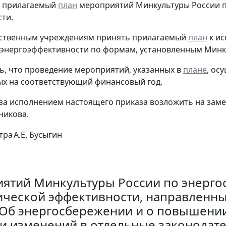
ь прилагаемый
план
мероприятий Минкультуры России 
ти.
мственным учреждениям принять прилагаемый
план
к ис
энергоэффективности по формам, установленным Минк
ть, что проведение мероприятий, указанных в
плане
, ос
х на соответствующий финансовый год.
 за исполнением настоящего приказа возложить на зам
никова.
тра
А.Е. Бусыгин
е
ятий Минкультуры России по энерг
ической эффективности, направленн
"Об энергосбережении и о повышении
и изменений в отдельные законодат