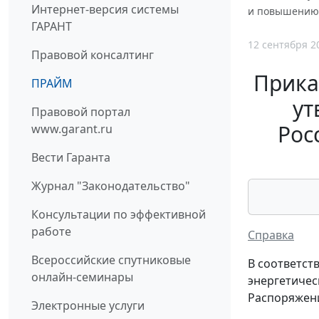
Интернет-версия системы
и повышению 
ГАРАНТ
12 сентября 2
Правовой консалтинг
Прика
ПРАЙМ
ут
Правовой портал
Рос
www.garant.ru
Вести Гаранта
Журнал "Законодательство"
Консультации по эффективной
работе
Справка
Всероссийские спутниковые
В соответст
онлайн-семинары
энергетичес
Распоряжени
Электронные услуги