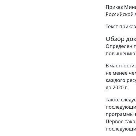
Приказ Мини
Российской 
Текст прика
Обзор до
Определен п
повышению 
В частности
не менее чем
каждого ресур
до 2020 г.
Также следу
последующим
программы в
Первое тако
последующие 