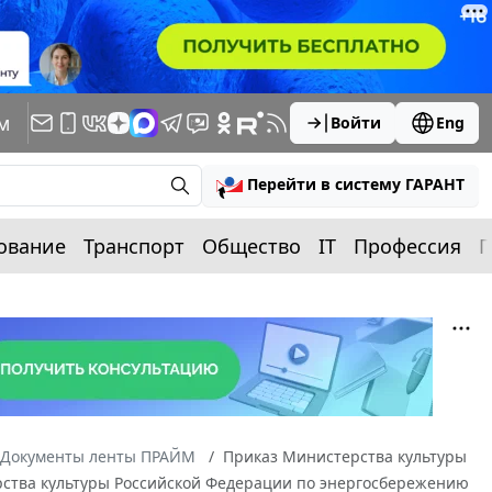
м
Войти
Eng
Перейти в систему ГАРАНТ
ование
Транспорт
Общество
IT
Профессия
П
Документы ленты ПРАЙМ
Приказ Министерства культуры
ерства культуры Российской Федерации по энергосбережению