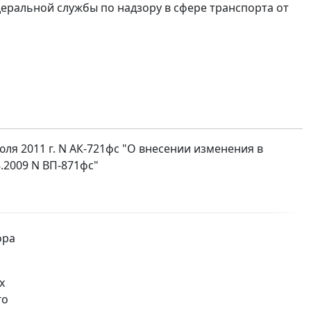
еральной службы по надзору в сфере транспорта от
.
ля 2011 г. N АК-721фс "О внесении изменения в
.2009 N ВП-871фс"
ора
х
го