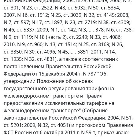
Российской Федерации, 2004, N 29, ст. 3049; 2006, N 3,
ст. 301; N 23, ст. 2522; N 48, ст. 5032; N 50, ст. 5354;
2007, N 16, ст. 1912; N 25, ст. 3039; N 32, ст. 4145; 2008,
N 7, ст. 597; N 17, ст. 1897; N 23, ст. 2719; N 38, ст. 4309;
N 46, ст. 5337; 2009, N 1, ст. 142; N 3, ст. 378; N 6, ст. 738;
N 9, ст. 1119; N 18 (часть 2), ст. 2249; N 33, ст. 4086;
2010, N 9, ст. 960; N 13, ст. 1514; N 25, ст. 3169; N 26,
ст. 3350; N 30, ст. 4096; N 45, ст. 5851; 2011, N 14,
ст. 1935; N 32, ст. 4831), а также в соответствии с
постановлением Правительства Российской
Федерации от 15 декабря 2004 г. N 787 "Об
утверждении Положения об основах
государственного регулирования тарифов на
железнодорожном транспорте и Правил
предоставления исключительных тарифов на
железнодорожном транспорте" (Собрание
законодательства Российской Федерации, 2004, N 51,
ст. 5201; 2009, N 32, ст. 4051) и протоколом Правления
ФСТ России от 6 октября 2011 г. N 59-т, приказываю: