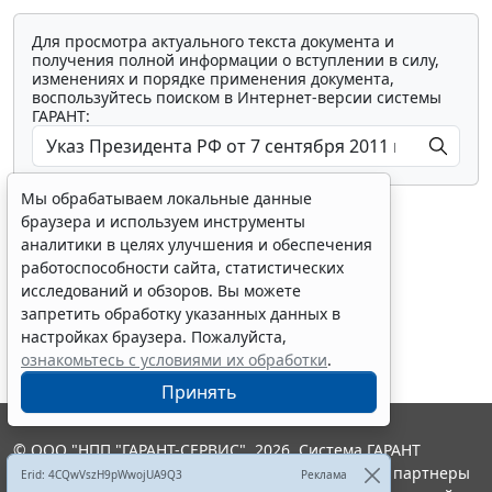
Для просмотра актуального текста документа и
получения полной информации о вступлении в силу,
изменениях и порядке применения документа,
воспользуйтесь поиском в Интернет-версии системы
ГАРАНТ:
Мы обрабатываем локальные данные
браузера и используем инструменты
аналитики в целях улучшения и обеспечения
работоспособности сайта, статистических
исследований и обзоров. Вы можете
Показать все материалы
запретить обработку указанных данных в
настройках браузера. Пожалуйста,
ознакомьтесь с условиями их обработки
.
Принять
© ООО "НПП "ГАРАНТ-СЕРВИС", 2026. Система ГАРАНТ
выпускается с 1990 года. Компания "Гарант" и ее партнеры
Erid: 4CQwVszH9pWwojUA9Q3
Реклама