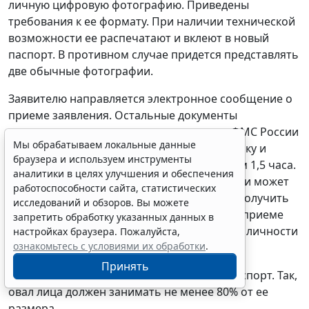
личную цифровую фотографию. Приведены
требования к ее формату. При наличии технической
возможности ее распечатают и вклеют в новый
паспорт. В противном случае придется представлять
две обычные фотографии.
Заявителю направляется электронное сообщение о
приеме заявления. Остальные документы
представляются лично в подразделение ФМС России
Мы обрабатываем локальные данные
уже при получении паспорта. На их проверку и
браузера и используем инструменты
оформление паспорта отводится максимум 1,5 часа.
аналитики в целях улучшения и обеспечения
При этом заявитель дожидается выдачи или может
работоспособности сайта, статистических
прийти в другое удобное для него время. Получить
исследований и обзоров. Вы можете
на время оформления паспорта справку о приеме
запретить обработку указанных данных в
документов или временное удостоверение личности
настройках браузера. Пожалуйста,
ознакомьтесь с условиями их обработки
.
можно, лично явившись в Службу.
Принять
Уточнены требования к фотографии на паспорт. Так,
овал лица должен занимать не менее 80% от ее
размера.