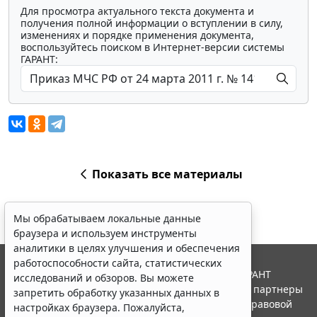
Для просмотра актуального текста документа и
получения полной информации о вступлении в силу,
изменениях и порядке применения документа,
воспользуйтесь поиском в Интернет-версии системы
ГАРАНТ:
Показать все материалы
Мы обрабатываем локальные данные
браузера и используем инструменты
аналитики в целях улучшения и обеспечения
работоспособности сайта, статистических
© ООО "НПП "ГАРАНТ-СЕРВИС", 2026. Система ГАРАНТ
исследований и обзоров. Вы можете
выпускается с 1990 года. Компания "Гарант" и ее партнеры
запретить обработку указанных данных в
являются участниками Российской ассоциации правовой
настройках браузера. Пожалуйста,