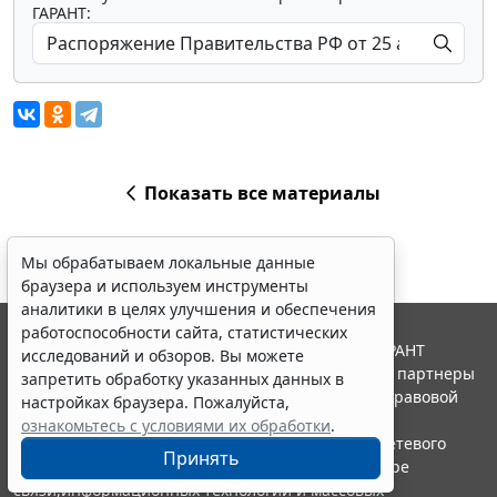
ГАРАНТ:
Показать все материалы
Мы обрабатываем локальные данные
браузера и используем инструменты
аналитики в целях улучшения и обеспечения
работоспособности сайта, статистических
© ООО "НПП "ГАРАНТ-СЕРВИС", 2026. Система ГАРАНТ
исследований и обзоров. Вы можете
выпускается с 1990 года. Компания "Гарант" и ее партнеры
запретить обработку указанных данных в
являются участниками Российской ассоциации правовой
настройках браузера. Пожалуйста,
информации ГАРАНТ.
ознакомьтесь с условиями их обработки
.
Портал ГАРАНТ.РУ зарегистрирован в качестве сетевого
Принять
издания Федеральной службой по надзору в сфере
связи,информационных технологий и массовых