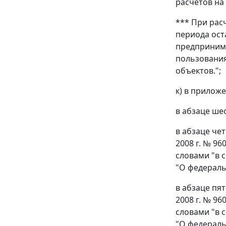
расчетов на
*** При рас
периода ост
предпринима
пользования
объектов.";
к) в прилож
в абзаце ше
в абзаце че
2008 г. № 9
словами "в 
"О федераль
в абзаце пя
2008 г. № 9
словами "в 
"О федераль