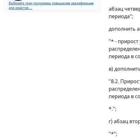
Выберите тему программы повышения квалификации
абзац четве
для юристов ...
периода";
дополнить а
"* - прирос
распределен
периода в с
в) дополнит
"8.2. Приро
распределен
периода в с
*.";
г) абзац вт
"*";