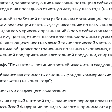
показатели, характеризующие налоговый потенциал субъек
года и на последнюю отчетную дату текущего года (н - т
енной заработной платы работникам организаций, ро
ъем реализации платных услуг населению по всем канал
ндов коммерческих организаций (кроме субъектов мало
 имущества, относящегося к железнодорожным путям 
й, являющихся неотъемлемой технологической частью 
в виде общераспространенных полезных ископаемых, п
женной предприятиями алкогольной продукции, спирта э
графу "Показатель" позиции третьей изложить в следующ
 балансовая стоимость основных фондов коммерческих 
тельства) на конец года";
носками следующего содержания:
тах на первый и второй годы планового периода показа
оссийской Федерации по видам налогов, принимаются 