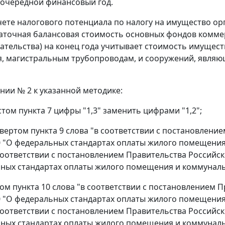
 очередной финансовый год.
чете налогового потенциала по налогу на имущество ор
аточная балансовая стоимость основных фондов комме
тельства) на конец года учитывает стоимость имущес
, магистральным трубопроводам, и сооружений, являю
ении № 2 к указанной методике:
стом пункта 7 цифры "1,3" заменить цифрами "1,2";
твертом пункта 9 слова "в соответствии с постановлени
60 "О федеральных стандартах оплаты жилого помещения 
соответствии с постановлением Правительства Российско
ных стандартах оплаты жилого помещения и коммунальны
том пункта 10 слова "в соответствии с постановлением 
60 "О федеральных стандартах оплаты жилого помещения 
соответствии с постановлением Правительства Российско
ных стандартах оплаты жилого помещения и коммунальны