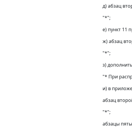
д) абзац вт
"*";
е) пункт 11 
ж) абзац вт
"*";
з) дополнит
"* При расп
и) в прилож
абзац второ
"*";
абзацы пяты