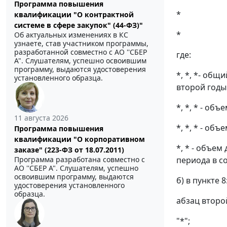
Программа повышения
*
квалификации "О контрактной
системе в сфере закупок" (44-ФЗ)"
*
Об актуальных изменениях в КС
узнаете, став участником программы,
разработанной совместно с АО ''СБЕР
где:
А". Слушателям, успешно освоившим
программу, выдаются удостоверения
*, *, *- об
установленного образца.
второй годы
*, *, * - о
11 августа 2026
*, *, * - о
Программа повышения
квалификации "О корпоративном
*, * - объе
заказе" (223-ФЗ от 18.07.2011)
Программа разработана совместно с
периода в с
АО ''СБЕР А". Слушателям, успешно
освоившим программу, выдаются
б) в пункте 8
удостоверения установленного
образца.
абзац второ
"*";