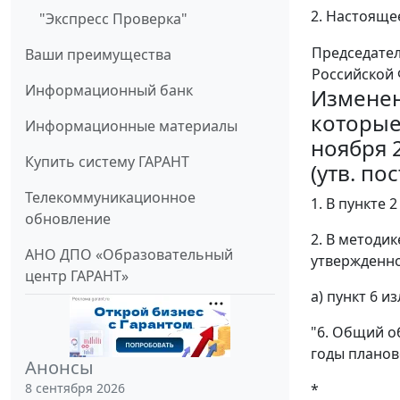
2. Настоящее
"Экспресс Проверка"
Председате
Ваши преимущества
Российской
Информационный банк
Изменен
которые
Информационные материалы
ноября 2
Купить систему ГАРАНТ
(утв. по
Телекоммуникационное
1. В пункте 
обновление
2. В методи
АНО ДПО «Образовательный
утвержденно
центр ГАРАНТ»
а) пункт 6 
"6. Общий о
годы планов
Анонсы
8 сентября 2026
*