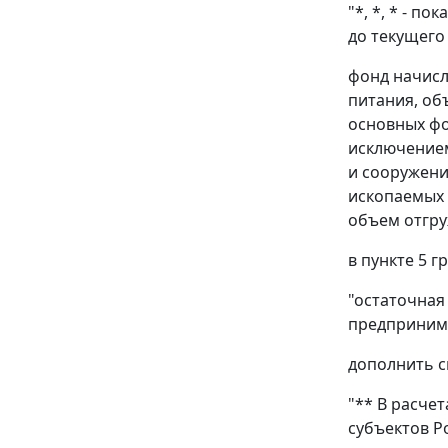
"*, *, * - 
до текущего 
фонд начисл
питания, об
основных фо
исключением
и сооружени
ископаемых 
объем отгру
в пункте 5 
"остаточная
предпринима
дополнить с
"** В расче
субъектов Р