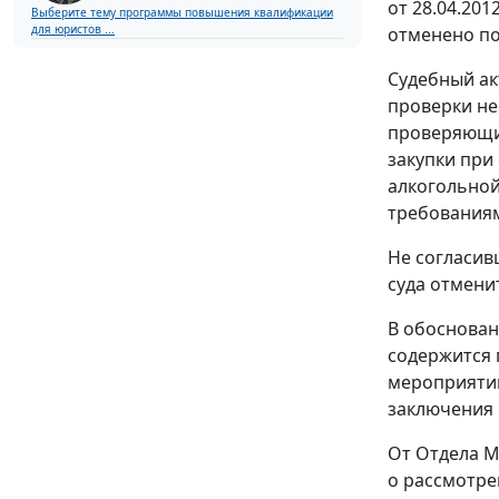
от 28.04.20
Выберите тему программы повышения квалификации
для юристов ...
отменено п
Судебный ак
проверки не
проверяющи
закупки при
алкогольной
требования
Не согласив
суда отмени
В обоснован
содержится 
мероприятий
заключения 
От Отдела М
о рассмотре