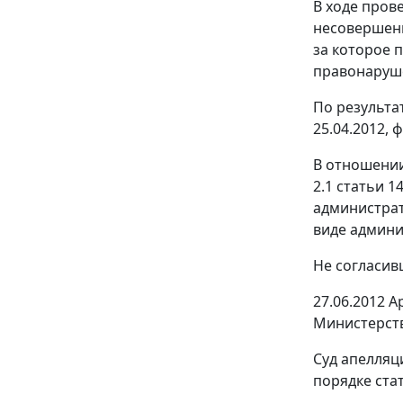
В ходе пров
несовершенн
за которое 
правонаруше
По результа
25.04.2012, 
В отношении
2.1 статьи 14
администрат
виде админи
Не согласив
27.06.2012 
Министерств
Суд апелляц
порядке
ста