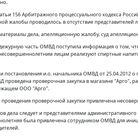
но.
атьи 156
Арбитражного процессуального кодекса Россий
ой жалобы проводилось в отсутствие представителей ли
материалы дела, апелляционную жалобу, суд апелляцио
в дежурную часть ОМВД поступила информация о том, чт
, несовершеннолетним лицам реализуют спиртные напит
и постановления и.о. начальника ОМВД от 25.04.2012 
 проведена проверочная закупка в магазине "Арго", расп
ежащем ООО "Арго".
 проведения проверочной закупки привлечена несоверш
ов дела следует и представителями административного 
олетняя была привлечена сотрудником ОМВД для иниц
дителей.