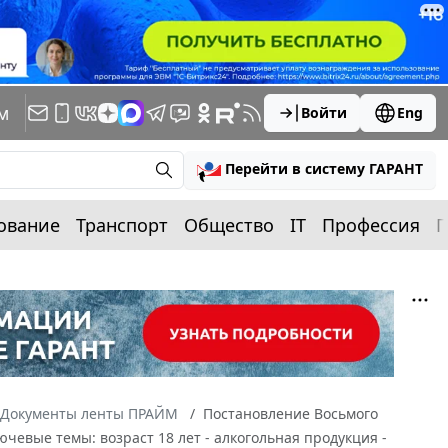
м
Войти
Eng
Перейти в систему ГАРАНТ
ование
Транспорт
Общество
IT
Профессия
П
Документы ленты ПРАЙМ
Постановление Восьмого
ючевые темы: возраст 18 лет - алкогольная продукция -