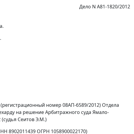
Дело N А81-1820/2012
а.
.
 (регистрационный номер 08АП-6589/2012) Отдела
ехарду на
решение
Арбитражного суда Ямало-
 (судья Сеитов Э.М.)
ИНН 8902011439 ОГРН 1058900022170)