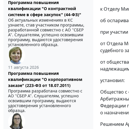
Программа повышения
квалификации "О контрактной
к Отделу Ми
системе в сфере закупок" (44-ФЗ)"
Об актуальных изменениях в КС
об оспарива
узнаете, став участником программы,
разработанной совместно с АО ''СБЕР
при участии
А". Слушателям, успешно освоившим
программу, выдаются удостоверения
от Отдела М
установленного образца.
судебного з
от общества
11 августа 2026
надлежащим
Программа повышения
квалификации "О корпоративном
установил:
заказе" (223-ФЗ от 18.07.2011)
Программа разработана совместно с
Общество с 
АО ''СБЕР А". Слушателям, успешно
Арбитражный
освоившим программу, выдаются
Федерации п
удостоверения установленного
образца.
о назначени
Решением
А