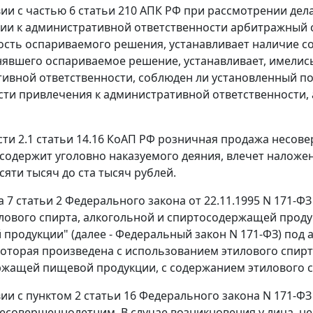
вии с
частью 6 статьи 210
АПК РФ при рассмотрении дел
ии к административной ответственности арбитражный с
сть оспариваемого решения, устанавливает наличие 
нявшего оспариваемое решение, устанавливает, имелис
ивной ответственности, соблюден ли установленный пор
сти привлечения к административной ответственности,
сти 2.1 статьи 14.16
КоАП РФ розничная продажа несовер
 содержит уголовно наказуемого деяния, влечет наложе
сяти тысяч до ста тысяч рублей.
а 7 статьи 2
Федерального закона от 22.11.1995 N 171-Ф
лового спирта, алкогольной и спиртосодержащей проду
 продукции" (далее - Федеральный закон N 171-ФЗ) по
которая произведена с использованием этилового спирт
жащей пищевой продукции, с содержанием этилового сп
вии с
пунктом 2 статьи 16
Федерального закона N 171-ФЗ
есовершеннолетним. В случае возникновения у лица, н