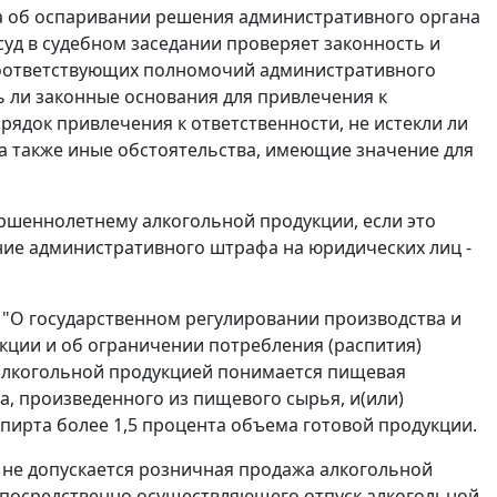
а об оспаривании решения административного органа
уд в судебном заседании проверяет законность и
соответствующих полномочий административного
ь ли законные основания для привлечения к
ядок привлечения к ответственности, не истекли ли
 а также иные обстоятельства, имеющие значение для
шеннолетнему алкогольной продукции, если это
ние административного штрафа на юридических лиц -
З "О государственном регулировании производства и
кции и об ограничении потребления (распития)
д алкогольной продукцией понимается пищевая
а, произведенного из пищевого сырья, и(или)
ирта более 1,5 процента объема готовой продукции.
 не допускается розничная продажа алкогольной
епосредственно осуществляющего отпуск алкогольной