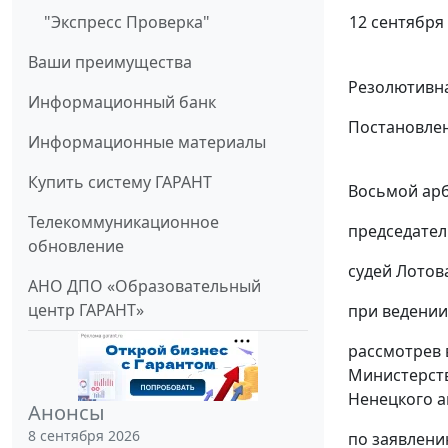
"Экспресс Проверка"
12 сентября 
Ваши преимущества
Резолютивна
Информационный банк
Постановлен
Информационные материалы
Купить систему ГАРАНТ
Восьмой арб
Телекоммуникационное
председател
обновление
судей Лотова
АНО ДПО «Образовательный
центр ГАРАНТ»
при ведении
рассмотрев 
Министерств
Ненецкого ав
Анонсы
8 сентября 2026
по заявлени