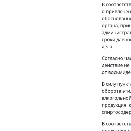
В соответст
о привлечен
обоснованно
органа, при
администрат
сроки давно
дела.
Согласно
ча
действие не
от восьмиде
В силу
пункт
оборота эти
алкогольной
продукция, 
спиртосодер
В соответст
продукции н