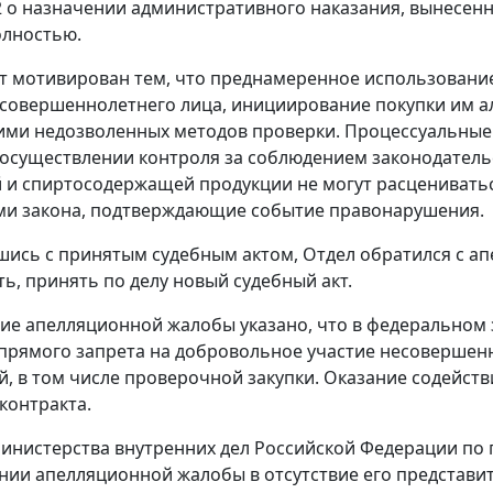
12 о назначении административного наказания, вынесе
олностью.
т мотивирован тем, что преднамеренное использован
совершеннолетнего лица, инициирование покупки им а
ми недозволенных методов проверки. Процессуальные 
 осуществлении контроля за соблюдением законодатель
 и спиртосодержащей продукции не могут расцениваться
ми закона, подтверждающие событие правонарушения.
шись с принятым судебным актом, Отдел обратился с а
ть, принять по делу новый судебный акт.
ие апелляционной жалобы указано, что в
федеральном 
прямого запрета на добровольное участие несовершен
, в том числе проверочной закупки. Оказание содейст
контракта.
инистерства внутренних дел Российской Федерации по 
нии апелляционной жалобы в отсутствие его представи