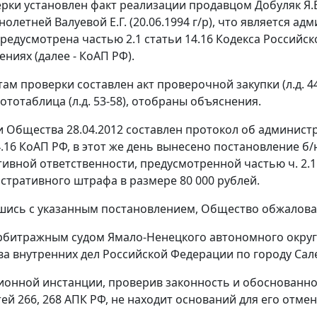
ерки установлен факт реализации продавцом Добуляк Я.
олетней Валуевой Е.Г. (20.06.1994 г/р), что является 
предусмотрена
частью 2.1 статьи 14.16
Кодекса Российск
ниях (далее - КоАП РФ).
там проверки составлен акт проверочной закупки (л.д. 4
фототаблица (л.д. 53-58), отобраны объяснения.
 Общества 28.04.2012 составлен протокол об администр
.16
КоАП РФ, в этот же день вынесено постановление б
ивной ответственности, предусмотренной частью
ч. 2.
стративного штрафа в размере 80 000 рублей.
шись с указанным постановлением, Общество обжаловал
Арбитражным судом Ямало-Ненецкого автономного окру
а внутренних дел Российской Федерации по городу Сале
ионной инстанции, проверив законность и обоснованно
тей 266
,
268
АПК РФ, не находит оснований для его отмен