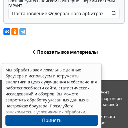
воспользуйтесь поиском в Интернет-версии системы
ГАРАНТ:
Показать все материалы
Мы обрабатываем локальные данные
браузера и используем инструменты
аналитики в целях улучшения и обеспечения
работоспособности сайта, статистических
© ООО "НПП "ГАРАНТ-СЕРВИС", 2026. Система ГАРАНТ
исследований и обзоров. Вы можете
выпускается с 1990 года. Компания "Гарант" и ее партнеры
запретить обработку указанных данных в
являются участниками Российской ассоциации правовой
настройках браузера. Пожалуйста,
информации ГАРАНТ.
ознакомьтесь с условиями их обработки
.
Портал ГАРАНТ.РУ зарегистрирован в качестве сетевого
Принять
издания Федеральной службой по надзору в сфере