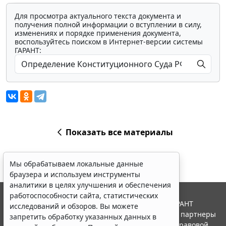
Для просмотра актуального текста документа и
получения полной информации о вступлении в силу,
изменениях и порядке применения документа,
воспользуйтесь поиском в Интернет-версии системы
ГАРАНТ:
Показать все материалы
Мы обрабатываем локальные данные
браузера и используем инструменты
аналитики в целях улучшения и обеспечения
работоспособности сайта, статистических
© ООО "НПП "ГАРАНТ-СЕРВИС", 2026. Система ГАРАНТ
исследований и обзоров. Вы можете
выпускается с 1990 года. Компания "Гарант" и ее партнеры
запретить обработку указанных данных в
являются участниками Российской ассоциации правовой