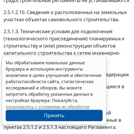
градостроительные регламенты не устанавливаются.
2.5.1.2.10. Сведения о расположенных на земельных
участках объектах самовольного строительства.
2.5.1.3. Технические условия для подключения
(технологического присоединения) планируемых к
строительству и (или) реконструкции объектов
капитального строительства к сетям инженерно-
технического обеспечения в порядке,
Мы обрабатываем локальные данные
установленном частью 7 статьи 57.3
браузера и используем инструменты
Градостроительного кодекса Российской Федерации.
аналитики в целях улучшения и обеспечения
работоспособности сайта, статистических
2.5.1.4. Документы и информация, содержащиеся в
исследований и обзоров. Вы можете
информационных системах и ресурсах
запретить обработку указанных данных в
настройках браузера. Пожалуйста,
Москомархитектуры.
ознакомьтесь с условиями их обработки
.
2.5.2. Заявитель имеет право по собственной
Принять
инициативе представить документы, указанные в
пунктах 2.5.1.2 и 2.5.1.3 настоящего Регламента.