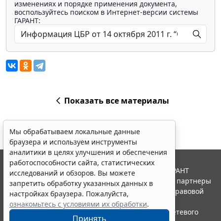
изменениях и порядке применения документа,
воспользуйтесь поиском в Интернет-версии системы
ГАРАНТ:
Показать все материалы
Мы обрабатываем локальные данные
браузера и используем инструменты
аналитики в целях улучшения и обеспечения
работоспособности сайта, статистических
© ООО "НПП "ГАРАНТ-СЕРВИС", 2026. Система ГАРАНТ
исследований и обзоров. Вы можете
выпускается с 1990 года. Компания "Гарант" и ее партнеры
запретить обработку указанных данных в
являются участниками Российской ассоциации правовой
настройках браузера. Пожалуйста,
информации ГАРАНТ.
ознакомьтесь с условиями их обработки
.
Портал ГАРАНТ.РУ зарегистрирован в качестве сетевого
Принять