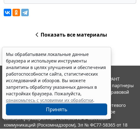
Показать все материалы
Мы обрабатываем локальные данные
браузера и используем инструменты
аналитики в целях улучшения и обеспечения
работоспособности сайта, статистических
© ООО "НПП "ГАРАНТ-СЕРВИС", 2026. Система ГАРАНТ
исследований и обзоров. Вы можете
выпускается с 1990 года. Компания "Гарант" и ее партнеры
запретить обработку указанных данных в
являются участниками Российской ассоциации правовой
настройках браузера. Пожалуйста,
информации ГАРАНТ.
ознакомьтесь с условиями их обработки
.
Портал ГАРАНТ.РУ зарегистрирован в качестве сетевого
Принять
издания Федеральной службой по надзору в сфере
связи,информационных технологий и массовых
коммуникаций (Роскомнадзором), Эл № ФС77-58365 от 18
июня 2014 года.