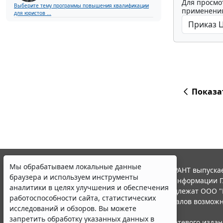
Для просмо
Выберите тему программы повышения квалификации
применения
для юристов ...
Показа
Мы обрабатываем локальные данные
© ООО "НПП "ГАРАНТ-СЕРВИС", 2026. Система ГАРАНТ выпускае
браузера и используем инструменты
участниками Российской ассоциации правовой информации Г
аналитики в целях улучшения и обеспечения
Все права на материалы сайта ГАРАНТ.РУ принадлежат ООО "
работоспособности сайта, статистических
Полное или частичное воспроизведение материалов возможн
исследований и обзоров. Вы можете
Правила использования портала.
запретить обработку указанных данных в
Портал ГАРАНТ.РУ зарегистрирован в качестве сетевого изда