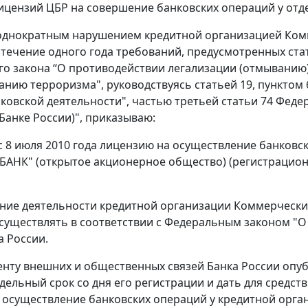
ицензий ЦБР на совершение банковских операций у отде
еоднократным нарушением кредитной организацией Ком
 течение одного года требований, предусмотренных стать
о закона “О противодействии легализации (отмыванию)
нию терроризма", руководствуясь статьей 19, пунктом 
нковской деятельности", частью третьей статьи 74 Фед
Банке России)", приказываю:
 с 8 июля 2010 года лицензию на осуществление банков
БАНК" (открытое акционерное общество) (регистрационн
ние деятельности кредитной организации Коммерчески
существлять в соответствии с Федеральным законом "О
а России.
енту внешних и общественных связей Банка России опуб
едельный срок со дня его регистрации и дать для сред
 осуществление банковских операций у кредитной орг