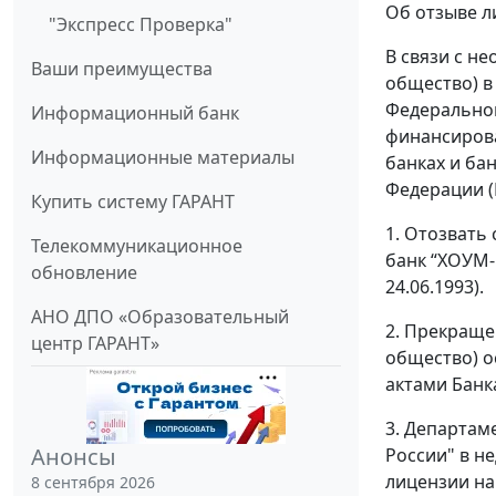
Об отзыве л
"Экспресс Проверка"
В связи с н
Ваши преимущества
общество) в
Федеральног
Информационный банк
финансирова
Информационные материалы
банках и ба
Федерации (
Купить систему ГАРАНТ
1. Отозвать
Телекоммуникационное
банк “ХОУМ-
обновление
24.06.1993).
АНО ДПО «Образовательный
2. Прекраще
центр ГАРАНТ»
общество) о
актами Банк
3. Департам
Анонсы
России" в н
лицензии на
8 сентября 2026