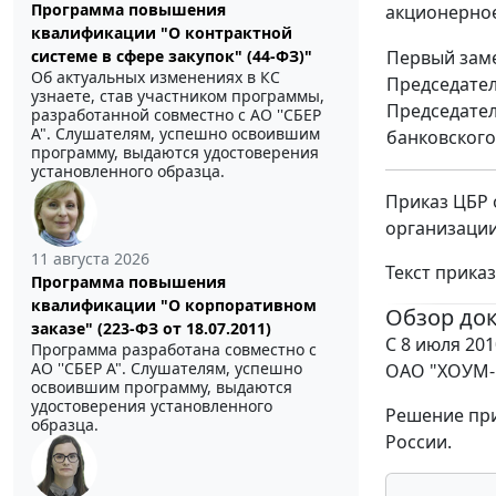
Программа повышения
акционерное
квалификации "О контрактной
Первый зам
системе в сфере закупок" (44-ФЗ)"
Об актуальных изменениях в КС
Председател
узнаете, став участником программы,
Председате
разработанной совместно с АО ''СБЕР
А". Слушателям, успешно освоившим
банковского
программу, выдаются удостоверения
установленного образца.
Приказ ЦБР 
организации
11 августа 2026
Текст приказ
Программа повышения
квалификации "О корпоративном
Обзор до
заказе" (223-ФЗ от 18.07.2011)
С 8 июля 20
Программа разработана совместно с
АО ''СБЕР А". Слушателям, успешно
ОАО "ХОУМ-
освоившим программу, выдаются
удостоверения установленного
Решение при
образца.
России.