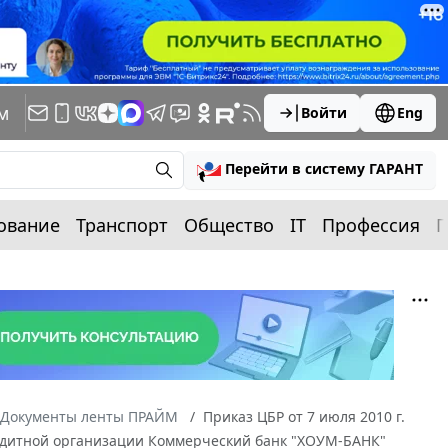
м
Войти
Eng
Перейти в систему ГАРАНТ
ование
Транспорт
Общество
IT
Профессия
П
Документы ленты ПРАЙМ
Приказ ЦБР от 7 июля 2010 г.
редитной организации Коммерческий банк "ХОУМ-БАНК"