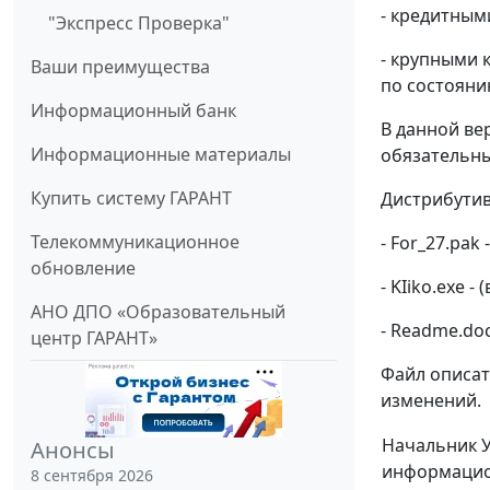
- кредитным
"Экспресс Проверка"
- крупными 
Ваши преимущества
по состоянию
Информационный банк
В данной ве
Информационные материалы
обязательны
Купить систему ГАРАНТ
Дистрибутив
Телекоммуникационное
- For_27.pak 
обновление
- KIiko.exe -
АНО ДПО «Образовательный
- Readme.doc
центр ГАРАНТ»
Файл описат
изменений.
Начальник 
Анонсы
информацио
8 сентября 2026