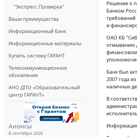
Решение о п
"Экспресс Проверка"
Банком Росс
требований 
Ваши преимущества
и финансир
Информационный банк
ОАО КБ "Сиб
Информационные материалы
отмыванию д
финансовому
Купить систему ГАРАНТ
уполномоче
Телекоммуникационное
Банк был ак
обновление
2007 года из
наличных де
АНО ДПО «Образовательный
центр ГАРАНТ»
В соответст
администрац
исполнитель
Анонсы
Информация 
8 сентября 2026