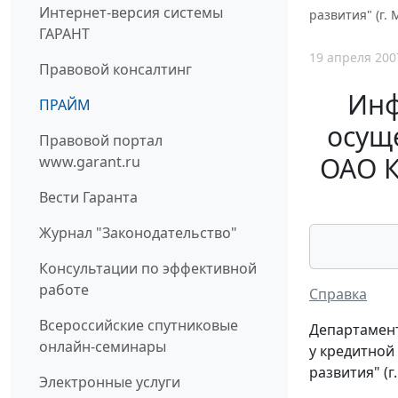
Интернет-версия системы
развития" (г.
ГАРАНТ
19 апреля 200
Правовой консалтинг
Инф
ПРАЙМ
осущ
Правовой портал
ОАО К
www.garant.ru
Вести Гаранта
Журнал "Законодательство"
Консультации по эффективной
работе
Справка
Всероссийские спутниковые
Департамент
онлайн-семинары
у кредитной
развития" (
Электронные услуги