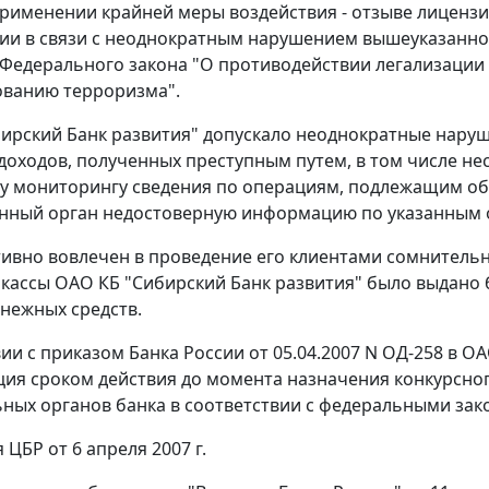
рименении крайней меры воздействия - отзыве лицензи
ии в связи с неоднократным нарушением вышеуказанной
Федерального закона "О противодействии легализации 
ованию терроризма".
ирский Банк развития" допускало неоднократные нару
оходов, полученных преступным путем, в том числе н
 мониторингу сведения по операциям, подлежащим обя
нный орган недостоверную информацию по указанным 
тивно вовлечен в проведение его клиентами сомнительны
 кассы ОАО КБ "Сибирский Банк развития" было выдано бо
нежных средств.
вии с приказом Банка России от 05.04.2007 N ОД-258 в 
ия сроком действия до момента назначения конкурсно
ных органов банка в соответствии с федеральными за
ЦБР от 6 апреля 2007 г.