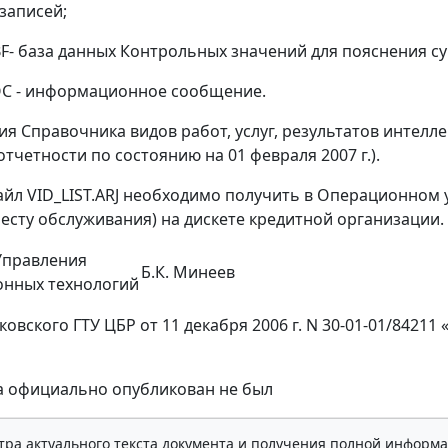
 записей;
BF- база данных Контрольных значений для пояснения су
DOC - информационное сообщение.
ия Справочника видов работ, услуг, результатов интелле
 отчетности по состоянию на 01 февраля 2007 г.).
йл VID_LIST.ARJ необходимо получить в Операционном 
месту обслуживания) на дискете кредитной организации.
Управления
Б.К. Минеев
нных технологий
овского ГТУ ЦБР от 11 декабря 2006 г. N 30-01-01/8421
а официально опубликован не был
тра актуального текста документа и получения полной информа