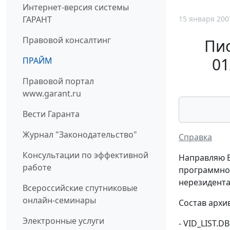
Интернет-версия системы
15 января 200
ГАРАНТ
Правовой консалтинг
Пис
01
ПРАЙМ
Правовой портал
www.garant.ru
Вести Гаранта
Журнал "Законодательство"
Справка
Консультации по эффективной
Направляю В
работе
программном
нерезидента
Всероссийские спутниковые
онлайн-семинары
Состав архив
Электронные услуги
- VID_LIST.D