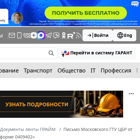
м
Войти
Eng
Перейти в систему ГАРАНТ
ование
Транспорт
Общество
IT
Профессия
П
Документы ленты ПРАЙМ
Письмо Московского ГТУ ЦБР от
 форме 0409402»