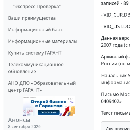
записей - 89
"Экспресс Проверка"
- VID_CUR.D
Ваши преимущества
- VID_LIST.
Информационный банк
Данная верс
Информационные материалы
2007 года (с
Купить систему ГАРАНТ
Архивный фа
России (по 
Телекоммуникационное
обновление
Начальник 
информацио
АНО ДПО «Образовательный
центр ГАРАНТ»
Письмо Моск
0409402»
Текст письм
Анонсы
8 сентября 2026
Для просмо