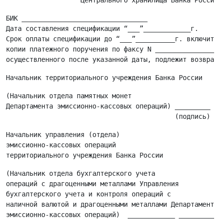
БИК ________________________________

Дата составления спецификации “___”____________г.

Срок оплаты спецификации до “___”__________г. включител
копии платежного поручения по факсу N _________________
(Начальник отдела памятных монет

Департамента эмиссионно-кассовых операций) _________ __
Начальник управления (отдела)

эмиссионно-кассовых операций

(Начальник отдела бухгалтерского учета

операций с драгоценными металлами Управления

бухгалтерского учета и контроля операций с

наличной валютой и драгоценными металлами Департамента

эмиссионно-кассовых операций)  ____________ ___________