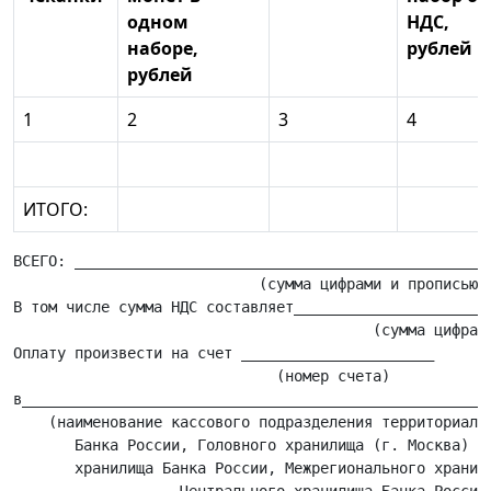
одном
НДС,
наборе,
рублей
рублей
1
2
3
4
ИТОГО:
ВСЕГО: ________________________________________________
                            (сумма цифрами и прописью)

В том числе сумма НДС составляет_______________________
                                         (сумма цифрами
Оплату произвести на счет ______________________

                              (номер счета)

в______________________________________________________
    (наименование кассового подразделения территориальн
       Банка России, Головного хранилища (г. Москва) Це
       хранилища Банка России, Межрегионального хранили