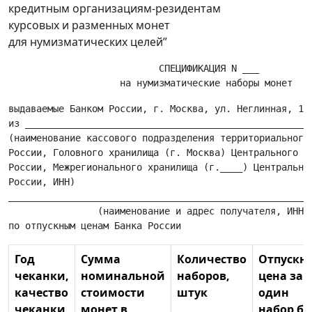
кредитным организациям-резидентам
курсовых и разменных монет
для нумизматических целей”
                           СПЕЦИФИКАЦИЯ N ___

выдаваемые Банком России, г. Москва, ул. Неглинная, 12,
из ____________________________________________________
(наименование кассового подразделения территориального 
России, Головного хранилища (г. Москва) Центрального хр
России, Межрегионального хранилища (г.____) Центральног
России, ИНН)

_______________________________________________________
                (наименование и адрес получателя, ИНН)

Год
Сумма
Количество
Отпускн
чеканки,
номинальной
наборов,
цена за
качество
стоимости
штук
один
чеканки
монет в
набор бе