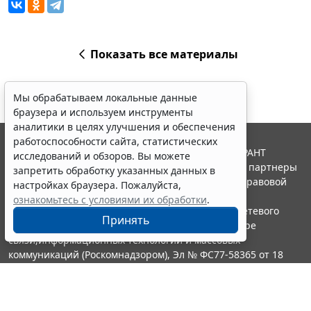
Показать все материалы
Мы обрабатываем локальные данные
браузера и используем инструменты
аналитики в целях улучшения и обеспечения
работоспособности сайта, статистических
© ООО "НПП "ГАРАНТ-СЕРВИС", 2026. Система ГАРАНТ
исследований и обзоров. Вы можете
выпускается с 1990 года. Компания "Гарант" и ее партнеры
запретить обработку указанных данных в
являются участниками Российской ассоциации правовой
настройках браузера. Пожалуйста,
информации ГАРАНТ.
ознакомьтесь с условиями их обработки
.
Портал ГАРАНТ.РУ зарегистрирован в качестве сетевого
Принять
издания Федеральной службой по надзору в сфере
связи,информационных технологий и массовых
коммуникаций (Роскомнадзором), Эл № ФС77-58365 от 18
июня 2014 года.
16+