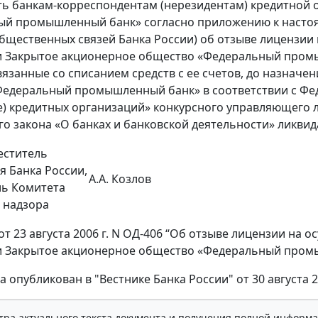
ть банкам-корреспондентам (нерезидентам) кредитной
й промышленный банк» согласно приложению к настоящ
бщественных связей Банка России) об отзыве лицензии
и Закрытое акционерное общество «Федеральный пром
вязанные со списанием средств с ее счетов, до назнач
едеральный промышленный банк» в соответствии с Фе
е) кредитных организаций» конкурсного управляющего л
о закона «О банках и банковской деятельности» ликвид
еститель
я Банка России,
А.А. Козлов
ль Комитета
 надзора
от 23 августа 2006 г. N ОД-406 “Об отзыве лицензии на 
 Закрытое акционерное общество «Федеральный промыш
а опубликован в "Вестнике Банка России" от 30 августа 20
тра актуального текста документа и получения полной информа