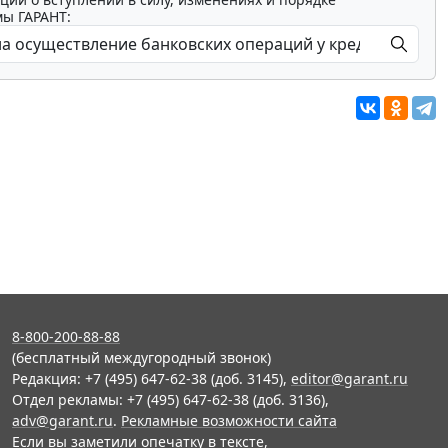
мы ГАРАНТ:
8-800-200-88-88
(бесплатный междугородный звонок)
Редакция: +7 (495) 647-62-38 (доб. 3145),
editor@garant.ru
Отдел рекламы: +7 (495) 647-62-38 (доб. 3136),
adv@garant.ru
.
Рекламные возможности сайта
Если вы заметили опечатку в тексте,