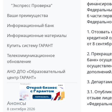
финансирова
"Экспресс Проверка"
Федеральным
Ваши преимущества
6 части пер
Федеральног
Информационный банк
1. Отозвать
Информационные материалы
кредитной 
от 8 сентябр
Купить систему ГАРАНТ
2. Прекращ
Телекоммуникационное
банк» осуще
обновление
осуществлен
АНО ДПО «Образовательный
дополнений
центр ГАРАНТ»
3. Департам
3.1. Опубли
отзыве лице
Анонсы
«Федеральн
8 сентября 2026