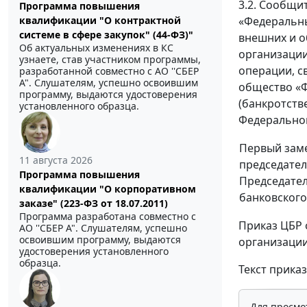
3.2. Сообщи
Программа повышения
квалификации "О контрактной
«Федеральны
системе в сфере закупок" (44-ФЗ)"
внешних и о
Об актуальных изменениях в КС
организаци
узнаете, став участником программы,
операции, с
разработанной совместно с АО ''СБЕР
А". Слушателям, успешно освоившим
общество «Ф
программу, выдаются удостоверения
(банкротств
установленного образца.
Федеральног
Первый зам
11 августа 2026
председател
Программа повышения
Председате
квалификации "О корпоративном
банковского
заказе" (223-ФЗ от 18.07.2011)
Программа разработана совместно с
Приказ ЦБР 
АО ''СБЕР А". Слушателям, успешно
освоившим программу, выдаются
организации
удостоверения установленного
образца.
Текст приказ
Для просмо