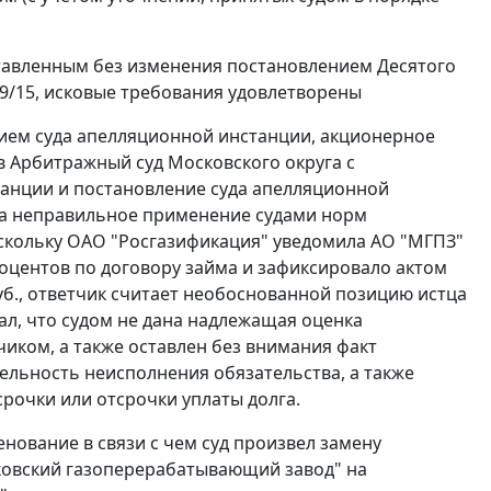
ставленным без изменения постановлением Десятого
19/15, исковые требования удовлетворены
ием суда апелляционной инстанции, акционерное
 Арбитражный суд Московского округа с
танции и постановление суда апелляционной
на неправильное применение судами норм
 поскольку ОАО "Росгазификация" уведомила АО "МГПЗ"
роцентов по договору займа и зафиксировало актом
 руб., ответчик считает необоснованной позицию истца
ал, что судом не дана надлежащая оценка
чиком, а также оставлен без внимания факт
ельность неисполнения обязательства, а также
срочки или отсрочки уплаты долга.
нование в связи с чем суд произвел замену
ковский газоперерабатывающий завод" на