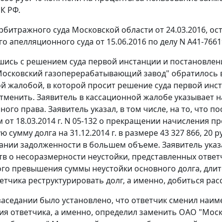
К РФ.
битражного суда Московской области от 24.03.2016, о
о апелляционного суда от 15.06.2016 по делу N А41-766
шись с решением суда первой инстанции и постановлен
осковский газоперерабатывающий завод" обратилось в
й жалобой, в которой просит решение суда первой инс
тменить. Заявитель в кассационной жалобе указывает 
ного права. Заявитель указал, в том числе, на то, что
 от 18.03.2014 г. N 05-132 о прекращении начисления п
 сумму долга на 31.12.2014 г. в размере 43 327 866, 20
ании задолженности в большем объеме. Заявитель указ
тв о несоразмерности неустойки, представленных ответ
го превышения суммы неустойки основного долга, длит
етчика реструктурировать долг, а именно, добиться рас
заседании было установлено, что ответчик сменил наиме
я ответчика, а именно, определил заменить ОАО "Мос