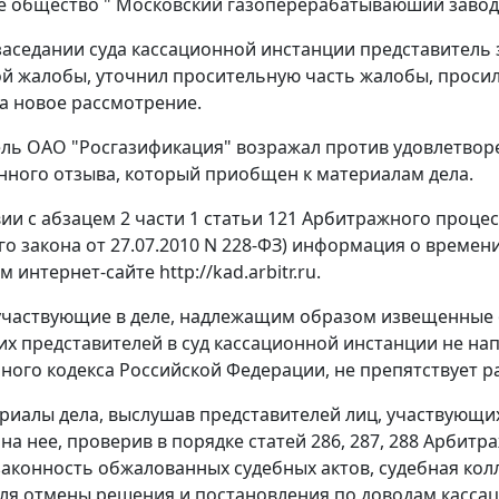
 общество " Московский газоперерабатываюший завод
заседании суда кассационной инстанции представитель
й жалобы, уточнил просительную часть жалобы, просил
а новое рассмотрение.
ль ОАО "Росгазификация" возражал против удовлетвор
ного отзыва, который приобщен к материалам дела.
вии с абзацем 2 части 1 статьи 121 Арбитражного проце
о закона от 27.07.2010 N 228-ФЗ) информация о времен
интернет-сайте http://kad.arbitr.ru.
участвующие в деле, надлежащим образом извещенные 
их представителей в суд кассационной инстанции не напр
ного кодекса Российской Федерации, не препятствует р
риалы дела, выслушав представителей лиц, участвующих
на нее, проверив в порядке статей 286, 287, 288 Арбит
аконность обжалованных судебных актов, судебная колл
ля отмены решения и постановления по доводам касса