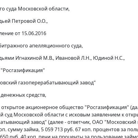
о суда Московской области,
дьей Петровой О.О.,
ение от 15.06.2016
битражного апелляционного суда,
дьями Игнахиной М.В., Ивановой Л.Н., Юдиной Н.С.,
 "Росгазификация"
ковский газоперерабатывающий завод"
 денежных средств,
открытое акционерное общество "Росгазификация" (дале
 суд Московской области с исковым заявлением к отк
атывающий завод" (далее - ответчик, ОАО "Московский
коп. сумму займа, 5 059 713 руб. 67 коп. процентов за по
 650 руб. 40 коп. пени на проценты за пользование зай