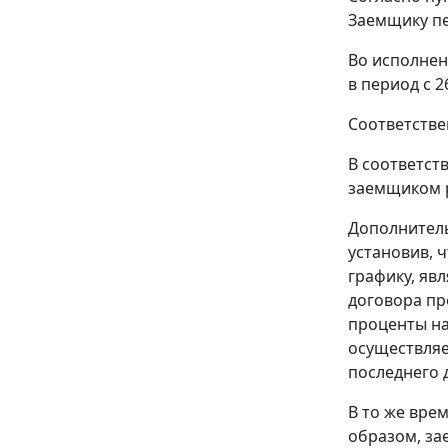
Заемщику пе
Во исполнен
в период с 2
Соответствен
В соответст
заемщиком р
Дополнительн
установив, 
графику, яв
договора пр
проценты на
осуществляе
последнего 
В то же врем
образом, за