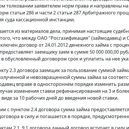
м толковании заявителем норм права и направлены на 
 норм статьи 286 и части 2 статьи 287 Арбитражного про
я суда кассационной инстанции.
вается из материалов дела, принимая настоящие судебн
 того, что между ОАО "Росгазификация" (займодавец) 
ключен договор от 24.01.2012 денежного займа с процентам
предоставляет заемщику заем в сумме 50 000 000,00 руб
 в обусловленный договором срок и уплатить на нее указ
нкту 2.3 договора заемщик за пользование суммой займ
полученной и невозвращенной суммы займа за соответ
одавец вправе в одностороннем порядке изменить разм
случае изменения ставки рефинансирования на 3 и бол
виде за 10 рабочих дней до введения новой ставки.
вии с пунктом 2.4 договора сумма займа предоставляется
договора в силу и погашается в порядке, предусмотрен
нктам 2.1, 9.1 договора данный договор вступает в сил