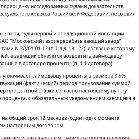
переоценку исследованных судами доказательств,
цессуального кодекса Российской Федерации, не входит
ые акты, суды первой и апелляционной инстанции
и ОАО "Московский газоперерабатывающий завод"
и N ЗД/01-01-12 (т. 1 л.д. 18 - 22), согласно которому
лей, а заемщик обязуется возвратить займодавцу
анные в договоре проценты (п. 1.1 договора).
а уплачивает заимодавцу проценты в размере 8,5%
ствующий (фактический) период пользования суммой
ер процентной ставки согласно настоящему пункту
ее процента, с обязательным уведомлением заемщика в
 на общий срок 12 месяцев (один год) с момента
ном настоящим договором.
у и считается заключенным с момента предоставления