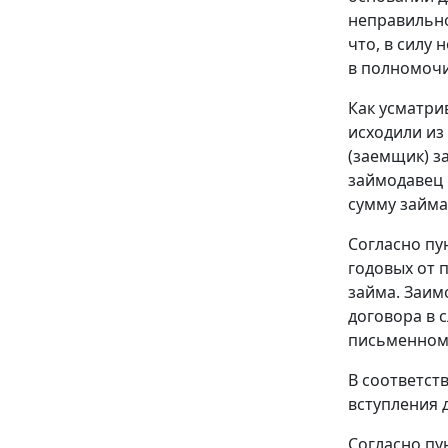
неправильно
что, в силу
в полномочи
Как усматри
исходили из
(заемщик) за
займодавец 
сумму займа
Согласно пу
годовых от 
займа. Заим
договора в 
письменном 
В соответст
вступления 
Согласно пу