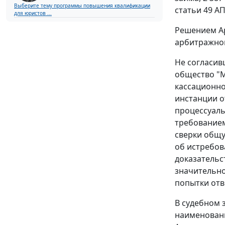
Выберите тему программы повышения квалификации
статьи 49 АП
для юристов ...
Решением Ар
арбитражног
Не согласив
общество "М
кассационно
инстанции о
процессуаль
требованием
сверки общую
об истребов
доказательс
значительно
попытки отв
В судебном 
наименовани