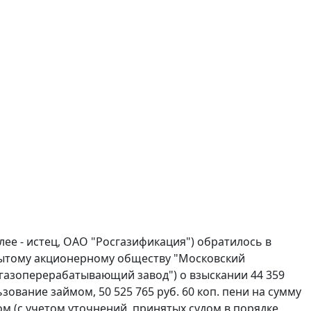
е - истец, ОАО "Росгазификация") обратилось в
рытому акционерному обществу "Московский
 газоперерабатывающий завод") о взыскании 44 359
льзование займом, 50 525 765 руб. 60 коп. пени на сумму
мом (с учетом уточнений, принятых судом в порядке