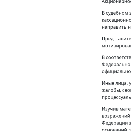
Акционерное
В судебном 
кассационно
направить н
Представите
мотивирован
В соответст
Федеральног
официальном 
Иные лица, 
жалобы, сво
процессуаль
Изучив мате
возражений 
Федерации з
оснований д