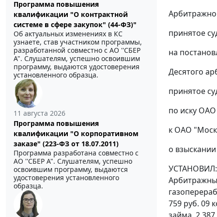
Программа повышения
Арбитражног
квалификации "О контрактной
системе в сфере закупок" (44-ФЗ)"
принятое су
Об актуальных изменениях в КС
узнаете, став участником программы,
разработанной совместно с АО ''СБЕР
на постановл
А". Слушателям, успешно освоившим
программу, выдаются удостоверения
Десятого ар
установленного образца.
принятое су
по иску ОАО
11 августа 2026
Программа повышения
к ОАО "Мос
квалификации "О корпоративном
заказе" (223-ФЗ от 18.07.2011)
о взыскании
Программа разработана совместно с
АО ''СБЕР А". Слушателям, успешно
УСТАНОВИЛ: 
освоившим программу, выдаются
удостоверения установленного
Арбитражный
образца.
газоперераб
759 руб. 09 
займа, 2 387