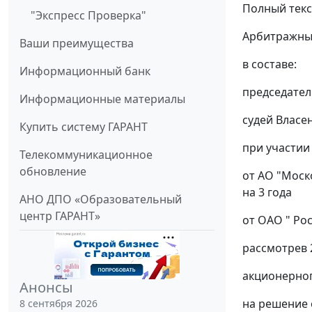
Полный текс
"Экспресс Проверка"
Арбитражный
Ваши преимущества
в составе:
Информационный банк
председател
Информационные материалы
судей Власен
Купить систему ГАРАНТ
при участии 
Телекоммуникационное
обновление
от АО "Моско
на 3 года
АНО ДПО «Образовательный
центр ГАРАНТ»
от ОАО " Рос
рассмотрев 
акционерно
Анонсы
на решение о
8 сентября 2026