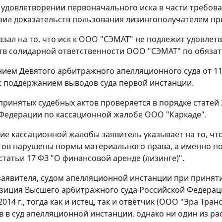
 удовлетворении первоначального иска в части требован
вил доказательств пользования лизингополучателем пр
казал на то, что иск к ООО "СЭМАТ" не подлежит удовле
тв солидарной ответственности ООО "СЭМАТ" по обязат
ием Девятого арбитражного апелляционного суда от 11 
с поддержанием выводов суда первой инстанции.
принятых судебных актов проверяется в порядке статей
Федерации по кассационной жалобе ООО "Каркаде".
ие кассационной жалобы заявитель указывает на то, ч
тов нарушены нормы материального права, а именно по
статьи 17 ФЗ "О финансовой аренде (лизинге)".
аявителя, судом апелляционной инстанции при принят
зиция Высшего арбитражного суда Российской Федерац
2014 г., тогда как и истец, так и ответчик (ООО "Эра Тр
в в суд апелляционной инстанции, однако ни один из ра