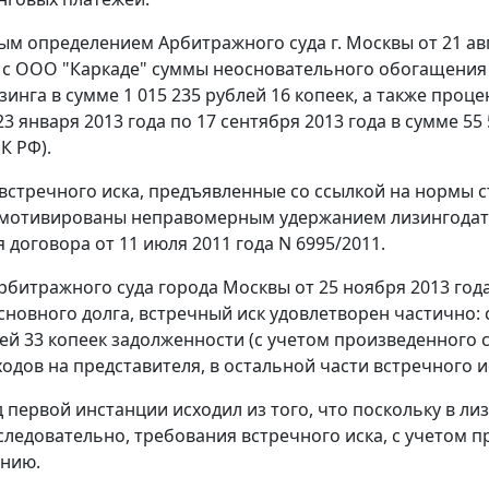
м определением Арбитражного суда г. Москвы от 21 авг
 с ООО "Каркаде" суммы неосновательного обогащения 
зинга в сумме 1 015 235 рублей 16 копеек, а также пр
23 января 2013 года по 17 сентября 2013 года в сумме 5
К РФ).
встречного иска, предъявленные со ссылкой на нормы ст
мотивированы неправомерным удержанием лизингодате
 договора от 11 июля 2011 года N 6995/2011.
битражного суда города Москвы от 25 ноября 2013 год
сновного долга, встречный иск удовлетворен частично: 
ей 33 копеек задолженности (с учетом произведенного су
ходов на представителя, в остальной части встречного и
д первой инстанции исходил из того, что поскольку в 
следовательно, требования встречного иска, с учетом 
ению.