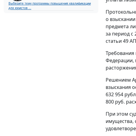
Выберите тему программы повышения квалификации
для юристов ...
Протокольны
о взыскании
предмета ли
за период с 
статьи 49 АП
Требования 
Федерации, 
расторжения
Решением Ар
взыскания о
632 954 рубл
800 руб. рас
При этом су
имущества, 
удовлетвор