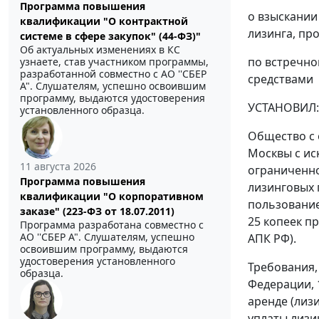
Программа повышения
о взыскании
квалификации "О контрактной
лизинга, пр
системе в сфере закупок" (44-ФЗ)"
Об актуальных изменениях в КС
по встречно
узнаете, став участником программы,
разработанной совместно с АО ''СБЕР
средствами
А". Слушателям, успешно освоившим
программу, выдаются удостоверения
УСТАНОВИЛ:
установленного образца.
Общество с 
Москвы с ис
11 августа 2026
ограниченно
Программа повышения
лизинговых п
квалификации "О корпоративном
пользование
заказе" (223-ФЗ от 18.07.2011)
25 копеек п
Программа разработана совместно с
АО ''СБЕР А". Слушателям, успешно
АПК РФ).
освоившим программу, выдаются
удостоверения установленного
Требования, 
образца.
Федерации, 
аренде (лиз
уплаты лизи