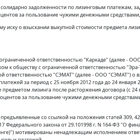
 солидарно задолженности по лизинговым платежам, з
оцентов за пользование чужими денежными средствами,
му иску о взыскании выкупной стоимости предмета лиз
ограниченной ответственностью "Каркаде" (далее - ООО
ком к обществу с ограниченной ответственностью "Эра-Тр
й ответственностью "СЭМАТ" (далее - ООО "СЭМАТ") о в
латежей за период с 25 ноября 2012 года до 24 января 2
 предметом лизинга после расторжения договора (с 24 ян
роцентов за пользование чужими денежными средствами 
предъявленные со ссылкой на положения статей 309, 425,
17 Федерального закона от 29.101998 г. N 164-ФЗ "О фин
инге)") мотивированы ненадлежащим исполнением ответ
нговых платежей.