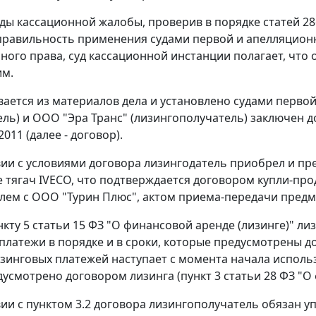
ды кассационной жалобы, проверив в порядке статей 2
равильность применения судами первой и апелляцион
ного права, суд кассационной инстанции полагает, что
им.
вается из материалов дела и установлено судами перво
ель) и ООО "Эра Транс" (лизингополучатель) заключен д
2011 (далее - договор).
вии с условиями договора лизингодатель приобрел и пр
 тягач IVECO, что подтверждается договором купли-про
лем с ООО "Турин Плюс", актом приема-передачи предмет
нкту 5 статьи 15 ФЗ "О финансовой аренде (лизинге)" 
платежи в порядке и в сроки, которые предусмотрены д
изинговых платежей наступает с момента начала исполь
дусмотрено договором лизинга (пункт 3 статьи 28 ФЗ "О 
вии с пунктом 3.2 договора лизингополучатель обязан у