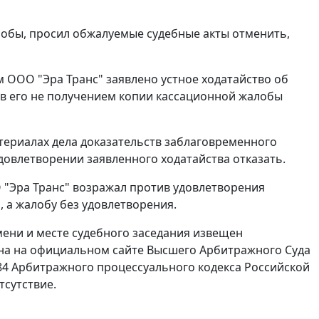
обы, просил обжалуемые судебные акты отменить,
 ООО "Эра Транс" заявлено устное ходатайство об
ав его не получением копии кассационной жалобы
атериалах дела доказательств заблаговременного
довлетворении заявленного ходатайства отказать.
 "Эра Транс" возражал против удовлетворения
 а жалобу без удовлетворения.
мени и месте судебного заседания извещен
а на официальном сайте Высшего Арбитражного Суда
 284 Арбитражного процессуального кодекса Российской
тсутствие.