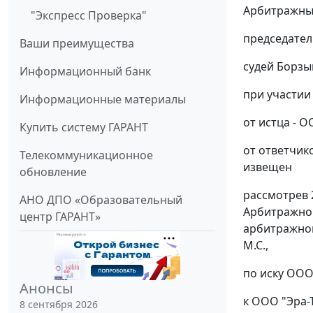
Арбитражный
"Экспресс Проверка"
председател
Ваши преимущества
судей Борзык
Информационный банк
при участии 
Информационные материалы
от истца - ОО
Купить систему ГАРАНТ
от ответчико
Телекоммуникационное
извещен
обновление
рассмотрев 
АНО ДПО «Образовательный
Арбитражног
центр ГАРАНТ»
арбитражног
М.С.,
по иску ООО
Анонсы
к ООО "Эра-
8 сентября 2026