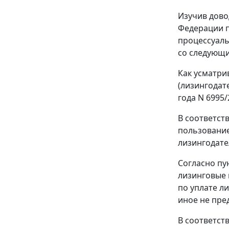
Изучив дово
Федерации п
процессуаль
со следующ
Как усматри
(лизингодат
года N 6995/
В соответст
пользование
лизингодате
Согласно пу
лизинговые 
по уплате л
иное не пре
В соответст