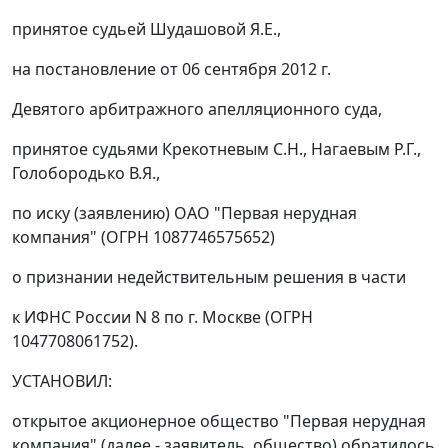
принятое судьей Шудашовой Я.Е.,
на
постановление
от 06 сентября 2012 г.
Девятого арбитражного апелляционного суда,
принятое судьями Крекотневым С.Н., Нагаевым Р.Г.,
Голобородько В.Я.,
по иску (заявлению) ОАО "Первая нерудная
компания" (ОГРН 1087746575652)
о признании недействительным решения в части
к ИФНС России N 8 по г. Москве (ОГРН
1047708061752).
УСТАНОВИЛ:
открытое акционерное общество "Первая нерудная
компания" (далее - заявитель, общество) обратилось