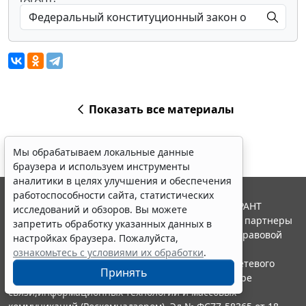
Показать все материалы
Мы обрабатываем локальные данные
браузера и используем инструменты
аналитики в целях улучшения и обеспечения
работоспособности сайта, статистических
© ООО "НПП "ГАРАНТ-СЕРВИС", 2026. Система ГАРАНТ
исследований и обзоров. Вы можете
выпускается с 1990 года. Компания "Гарант" и ее партнеры
запретить обработку указанных данных в
являются участниками Российской ассоциации правовой
настройках браузера. Пожалуйста,
информации ГАРАНТ.
ознакомьтесь с условиями их обработки
.
Портал ГАРАНТ.РУ зарегистрирован в качестве сетевого
Принять
издания Федеральной службой по надзору в сфере
связи,информационных технологий и массовых